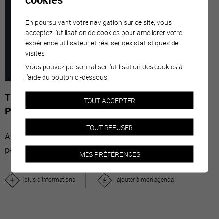
7
-
29
En poursuivant votre navigation sur ce site, vous
acceptez l'utilisation de cookies pour améliorer votre
expérience utilisateur et réaliser des statistiques de
MARS
NOVE
visites.
Vous pouvez personnaliser l'utilisation des cookies à
2026
l'aide du bouton ci-dessous.
The Stars' Share - Photographies de Gérard-
TOUT ACCEPTER
Philippe Mabillard
TOUT REFUSER
Avec “The Stars’ Share”, le vin valaisan réunit des
personnalités du monde entier.
MES PRÉFÉRENCES
plus d'informations
ajouter à mon agenda