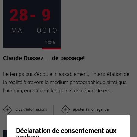
28
-
9
MAI
OCTO
2026
Claude Dussez ... de passage!
Le temps qui s’écoule inlassablement, l’interprétation de
la réalité à travers le médium photographique ainsi que
l’humain, constituent les points de départ de ce...
plus d'informations
ajouter à mon agenda
Déclaration de consentement aux
cookies