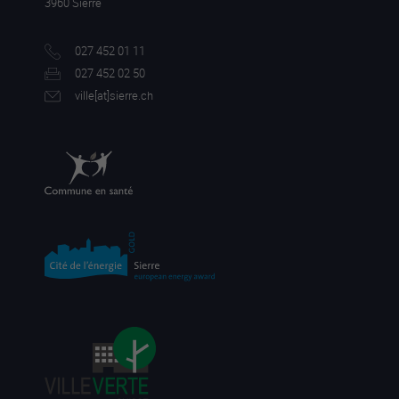
3960 Sierre
027 452 01 11
027 452 02 50
ville[a
t]sierre.ch