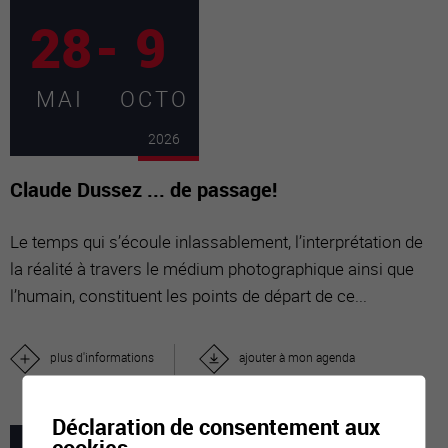
28
-
9
MAI
OCTO
2026
Claude Dussez ... de passage!
Le temps qui s’écoule inlassablement, l’interprétation de
la réalité à travers le médium photographique ainsi que
l’humain, constituent les points de départ de ce...
plus d'informations
ajouter à mon agenda
Déclaration de consentement aux
cookies