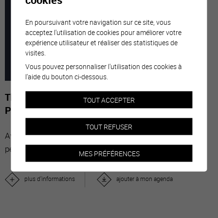
7
-
29
En poursuivant votre navigation sur ce site, vous
acceptez l'utilisation de cookies pour améliorer votre
expérience utilisateur et réaliser des statistiques de
MARS
NOVE
visites.
Vous pouvez personnaliser l'utilisation des cookies à
2026
l'aide du bouton ci-dessous.
The Stars' Share - Photographies de Gérard-
TOUT ACCEPTER
Philippe Mabillard
TOUT REFUSER
Avec “The Stars’ Share”, le vin valaisan réunit des
personnalités du monde entier.
MES PRÉFÉRENCES
plus d'informations
ajouter à mon agenda