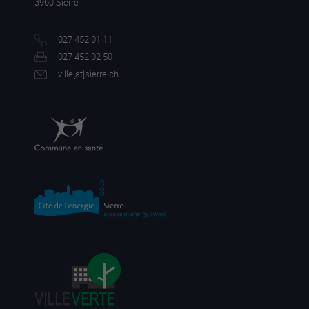
3960 Sierre
027 452 01 11
027 452 02 50
ville[a
t]sierre.ch