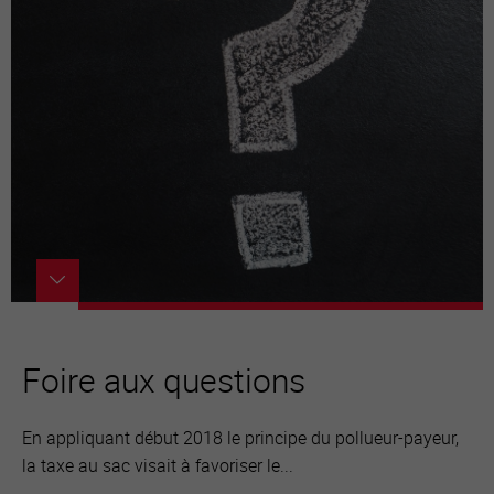
Foire aux questions
En appliquant début 2018 le principe du pollueur-payeur,
la taxe au sac visait à favoriser le...