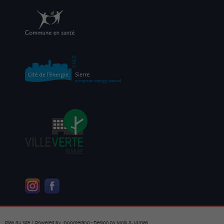
Plan du site
| Powered by
/
boomerang
- Design by
Molk & Jordan