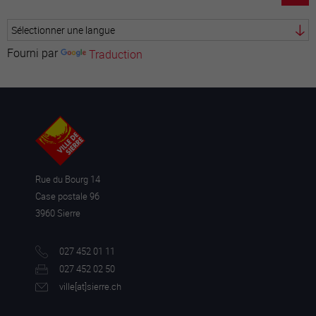
Fourni par
Traduction
Rue du Bourg 14
Case postale 96
3960 Sierre
027 452 01 11
027 452 02 50
ville[a
t]sierre.ch