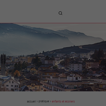
me
entreprises
Sites d’implantations
Prestations
Avantages
Unternehmen :
Willkommen!
Companies : Welcome!
Imprese : benvenute!
pratique
enfants et écoliers
accueil