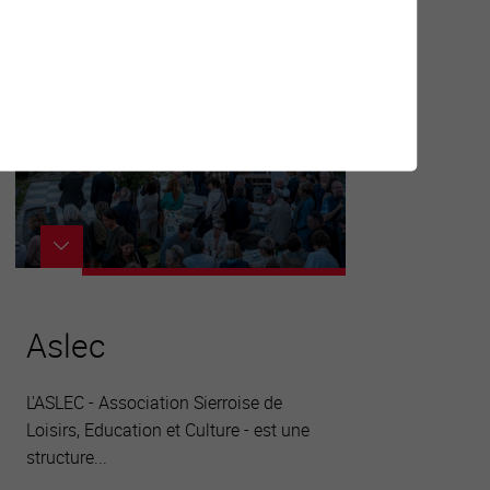
Aslec
L'ASLEC - Association Sierroise de
Loisirs, Education et Culture - est une
structure...