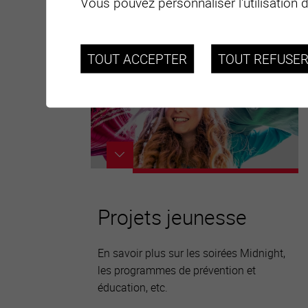
Vous pouvez personnaliser l'utilisation 
TOUT ACCEPTER
TOUT REFUSE
Projets jeunesse
En savoir plus sur les soirées Midnight,
les programmes de prévention et
éducation, etc.