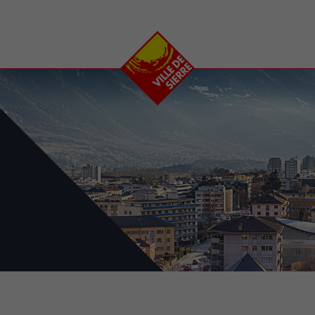
e
plaisirs
se transfor
Calendrier
Valais Arena et
Ecoquartier VIVA
Manifestations
Projets
Art et culture
Chantiers en ville
Sport et loisirs
Plan directeur du
Vins, gastronomie et
centre-ville
ation
séjours
Clubs et associations
Nature
25-2028
entral