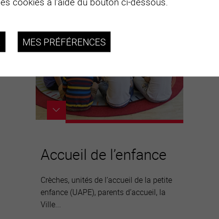
des cookies à l'aide du bouton ci-dessous.
R
MES PRÉFÉRENCES
Accueil de l’enfance
Crèches, unités de l’accueil de la petite
enfance (UAPE), parents d’accueil, la
Ville...