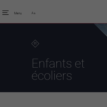
pratique
officiell
A
Menu
A
Habitants
Actualités
Enfants et écoliers
Emplois
Habitat et territoire
Organisation
communale
Mobilité
Autorités
Formation
Elections / vot
Propreté et déchets
Publications
Energie et
Enfants et
environnement
Programme de
législature 20
Informations parcelles
écoliers
Stratégies
Guichet virtuel
Jumelage
Annuaire communal
Agglo Valais C
Carte interactive