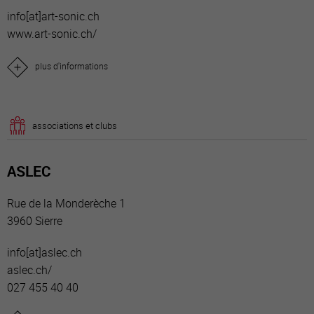
info[a
t]art-sonic.ch
www.art-sonic.ch/
plus d'informations
associations et clubs
ASLEC
Rue de la Monderèche 1
3960 Sierre
info[a
t]aslec.ch
aslec.ch/
027 455 40 40