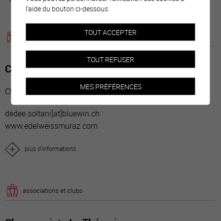
l'aide du bouton ci-dessous.
TOUT ACCEPTER
associations et clubs
TOUT REFUSER
Choeur mixte Edelweiss
MES PRÉFÉRENCES
Choeurs
dedee.soltani[a
t]bluewin.ch
www.edelweissmuraz.com
plus d'informations
associations et clubs