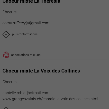
Choeur mixte La Théresia
Choeurs
cornuzufferey[a
t]gmail.com
plus d'informations
associations et clubs
Choeur mixte La Voix des Collines
Choeurs
danielle.roh[a
t]hotmail.com
www.grangesvalais.ch/chorale-la-voix-des-collines.html