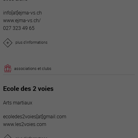
info[a
t]ejma-vs.ch
www.ejma-vs.ch/
027 323 49 65
plus d'informations
associations et clubs
Ecole des 2 voies
Arts martiaux
ecoledes2voies[a
t]gmail.com
www.les2voies.com