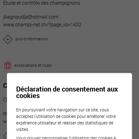
Etude et contrôle des champignons
jbagnoud[a
t]hotmail.com
www.champi-net.ch/?page_id=1432
plus d'informations
associations et clubs
Choeur GENAC
Déclaration de consentement aux
cookies
Choeurs
En poursuivant votre navigation sur ce site, vous
thierry.epiney[a
t]genac.ch
acceptez l'utilisation de cookies pour améliorer votre
www.genac.ch
expérience utilisateur et réaliser des statistiques de
visites.
plus d'informations
Vous pouvez personnaliser l'utilisation des cookies à