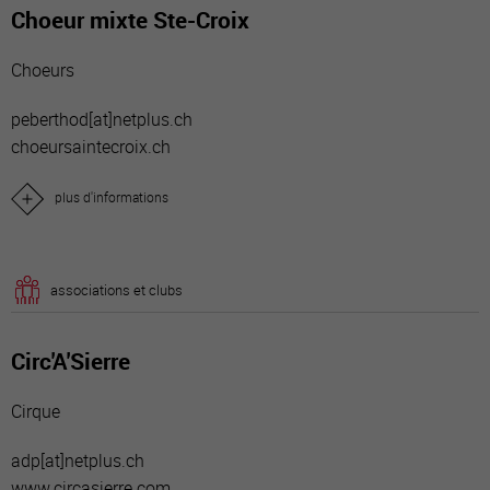
Choeur mixte Ste-Croix
Choeurs
peberthod[a
t]netplus.ch
choeursaintecroix.ch
plus d'informations
associations et clubs
Circ'A'Sierre
Cirque
adp[a
t]netplus.ch
www.circasierre.com