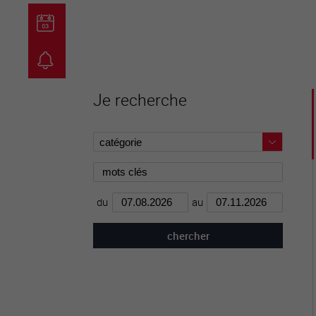
guichet virtuel
carte inter
Je recherche
du
au