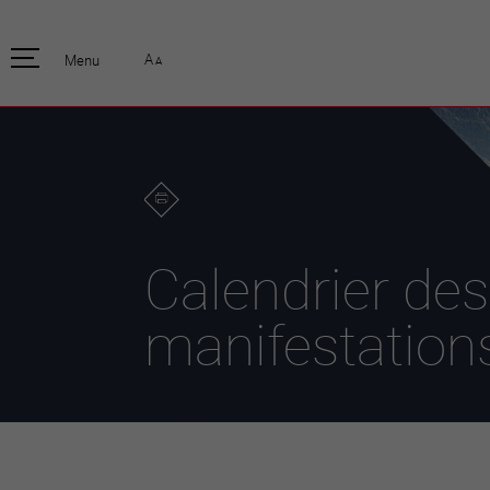
pratique
officiell
A
Menu
A
Habitants
Actualités
Enfants et écoliers
Emplois
Habitat et territoire
Organisation
communale
Mobilité
Autorités
Formation
Elections / vot
Propreté et déchets
Publications
Energie et
Calendrier des
environnement
Programme de
législature 20
Informations parcelles
manifestation
Stratégies
Guichet virtuel
Jumelage
Annuaire communal
Agglo Valais C
Carte interactive