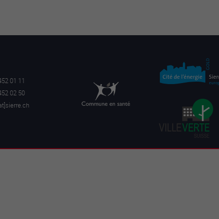
452 01 11
452 02 50
a
t]sierre.ch