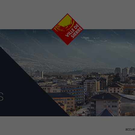
e
plaisirs
se transfor
Calendrier
Valais Arena et
Ecoquartier VIVA
Manifestations
Projets
Art et culture
Chantiers en ville
Sport et loisirs
Plan directeur du
Vins, gastronomie et
centre-ville
ation
séjours
Clubs et associations
Nature
25-2028
s
entral
accuei