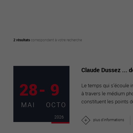
active
webcams
météo
2 résultats
correspondent à votre recherche
Claude Dussez ... 
28
-
9
Le temps qui s’écoule in
à travers le médium pho
constituent les points d
MAI
OCTO
2026
plus d'informations