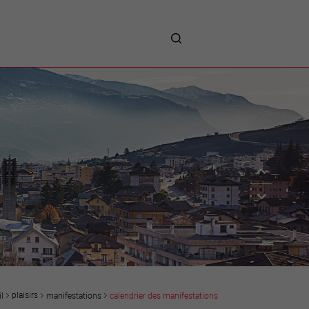
me
entreprises
Sites d’implantations
Prestations
Avantages
Unternehmen :
Willkommen!
Companies : Welcome!
Imprese : benvenute!
plaisirs
manifestations
calendrier des manifestations
l