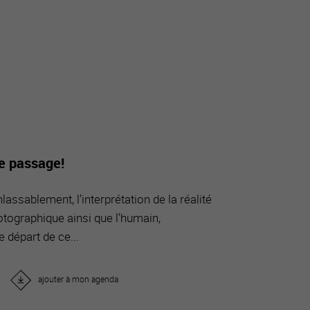
tourisme
de passage!
lassablement, l’interprétation de la réalité
tographique ainsi que l’humain,
e départ de ce...
ajouter à mon agenda