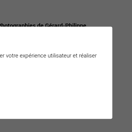
Photographies de Gérard-Philippe
 le vin valaisan réunit des personnalités du
r votre expérience utilisateur et réaliser
ajouter à mon agenda