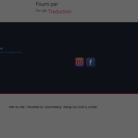
Fourni par
Traduction
Plan du site
| Powered by
/
boomerang
- Design by
Molk & Jordan