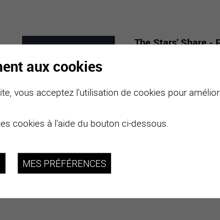
The Stars' Share - 
Mabillard
ment aux cookies
7
-
29
Avec “The Stars’ Share”,
te, vous acceptez l'utilisation de cookies pour améliore
monde entier.
MARS
NOVE
2026
des cookies à l'aide du bouton ci-dessous.
plus d'informations
R
MES PRÉFÉRENCES