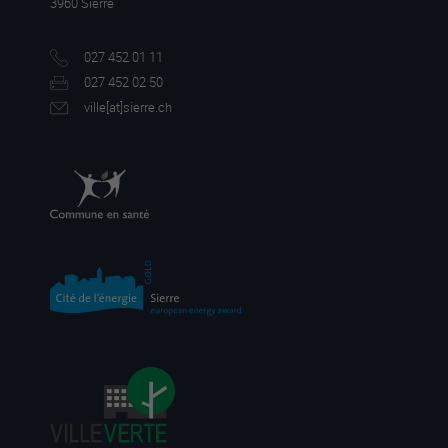
3960 Sierre
027 452 01 11
027 452 02 50
ville[a
t]sierre.ch