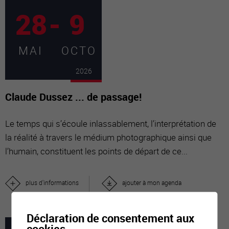
28
-
9
MAI
OCTO
2026
Claude Dussez ... de passage!
Le temps qui s’écoule inlassablement, l’interprétation de
la réalité à travers le médium photographique ainsi que
l’humain, constituent les points de départ de ce...
plus d'informations
ajouter à mon agenda
Déclaration de consentement aux
cookies