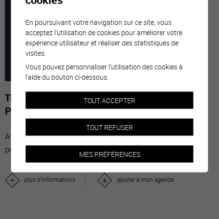
7
-
29
En poursuivant votre navigation sur ce site, vous
acceptez l'utilisation de cookies pour améliorer votre
expérience utilisateur et réaliser des statistiques de
MARS
NOVE
visites.
Vous pouvez personnaliser l'utilisation des cookies à
2026
l'aide du bouton ci-dessous.
The Stars' Share - Photographies de Gérard-
TOUT ACCEPTER
Philippe Mabillard
TOUT REFUSER
Avec “The Stars’ Share”, le vin valaisan réunit des
personnalités du monde entier.
MES PRÉFÉRENCES
plus d'informations
ajouter à mon agenda