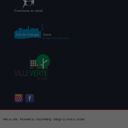
Plan du site
| Powered by
/
boomerang
- Design by
Molk & Jordan