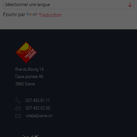
Fourni par
Traduction
Rue du Bourg 14
Case postale 96
3960 Sierre
027 452 01 11
027 452 02 50
ville[a
t]sierre.ch