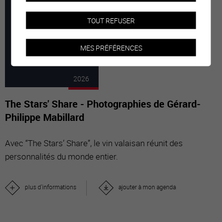
7
-
29
TOUT REFUSER
MES PRÉFÉRENCES
MARS
NOVE
2026
The Stars' Share - Photographies de Gérard-
Philippe Mabillard
Avec “The Stars’ Share”, le vin valaisan réunit des
personnalités du monde entier.
plus d'informations
ajouter à mon agenda