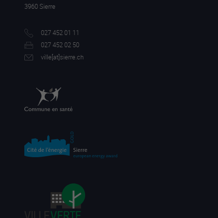
3960 Sierre
027 452 01 11
027 452 02 50
ville[a
t]sierre.ch