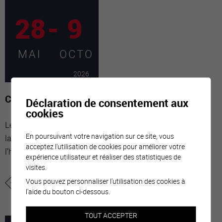
28
-
9
MAI
OCTO
2026
Claude Dussez ... de passage!
Déclaration de consentement aux
cookies
Le temps qui s’écoule inlassablement, l’interprétation de
En poursuivant votre navigation sur ce site, vous
la réalité à travers le médium photographique ainsi que
acceptez l'utilisation de cookies pour améliorer votre
l’humain, constituent les points de départ de ce...
expérience utilisateur et réaliser des statistiques de
visites.
Vous pouvez personnaliser l'utilisation des cookies à
plus d'informations
ajouter à mon agenda
l'aide du bouton ci-dessous.
TOUT ACCEPTER