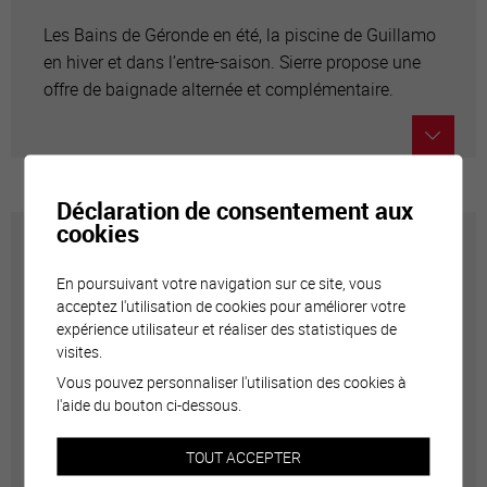
Les Bains de Géronde en été, la piscine de Guillamo
en hiver et dans l’entre-saison. Sierre propose une
offre de baignade alternée et complémentaire.
Déclaration de consentement aux
cookies
Terrains de sport
En poursuivant votre navigation sur ce site, vous
acceptez l'utilisation de cookies pour améliorer votre
La Ville propose plusieurs terrains pour le football, le
expérience utilisateur et réaliser des statistiques de
street-hockey, l'athlétisme, le baseball. Les
visites.
principaux sont regroupés dans la zone sportive
Vous pouvez personnaliser l'utilisation des cookies à
d’Ecossia. Ils sont réservés aux écoles et clubs
l'aide du bouton ci-dessous.
sportifs sierrois.
TOUT ACCEPTER