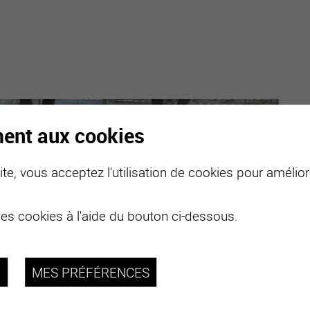
ment aux cookies
Crédit photo : Ryan Baumanni
te, vous acceptez l'utilisation de cookies pour améliore
journée et des clubs sportifs en soirée. Réservation
e et sports.
des cookies à l'aide du bouton ci-dessous.
age sportif uniquement
0) : usage sportif uniquement
usage sportif uniquement
R
MES PRÉFÉRENCES
ge sportif uniquement