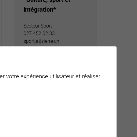
intégration*
Secteur Sport
027 452 02 33
sport[a
t]sierre.ch
r votre expérience utilisateur et réaliser
Infrastructures
sportives: location et
règlement