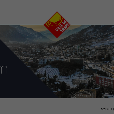
e
plaisirs
se transfor
Calendrier
Valais Arena et
Ecoquartier VIVA
Manifestations
Projets
Art et culture
Chantiers en ville
Sport et loisirs
Plan directeur du
Vins, gastronomie et
centre-ville
ation
séjours
Clubs et associations
ym
Nature
25-2028
entral
accueil