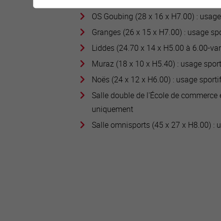
Goubing Gorki (28 x 16 x H7.00) : us
OS Goubing (28 x 16 x H7.00) : usage
Granges (26 x 15 x H7.00) : usage spor
Liddes (24.70 x 14 x H5.00 à 6.00-var
Muraz (18 x 10 x H5.40) : usage sportif
Noës (24 x 12 x H6.00) : usage sportif,
Salle double de l'École de commerce e
uniquement
Salle omnisports (45 x 27 x H8.00) : u