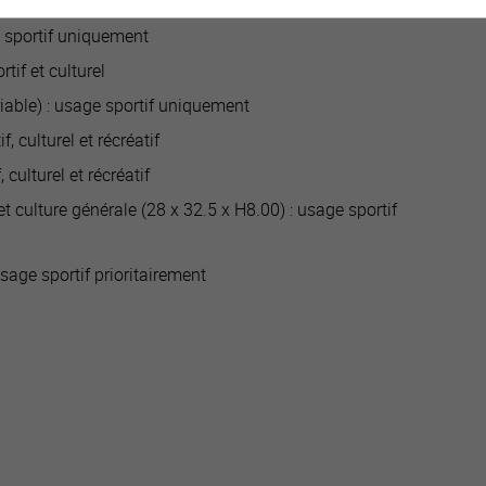
age sportif uniquement
 sportif uniquement
tif et culturel
iable) : usage sportif uniquement
, culturel et récréatif
 culturel et récréatif
t culture générale (28 x 32.5 x H8.00) : usage sportif
sage sportif prioritairement