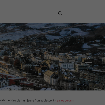
me
entreprises
Sites d’implantations
Prestations
Avantages
Unternehmen :
Willkommen!
Companies : Welcome!
Imprese : benvenute!
pratique
je suis
un jeune / un adolescent
salles de gym