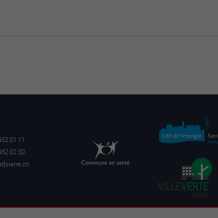
452 01 11
452 02 50
a
t]sierre.ch