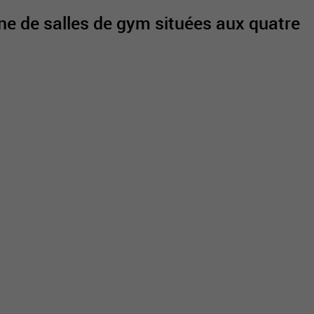
ne de salles de gym situées aux quatre
active
webcams
météo