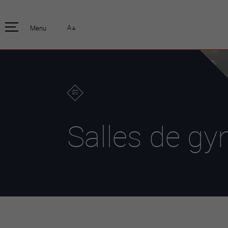
pratique
officiell
A
Menu
A
Habitants
Actualités
Enfants et écoliers
Emplois
Habitat et territoire
Organisation
communale
Mobilité
Autorités
Formation
Elections / vot
Propreté et déchets
Publications
Energie et
Salles de g
environnement
Programme de
législature 20
Informations parcelles
Stratégies
Guichet virtuel
Jumelage
Annuaire communal
Agglo Valais C
Carte interactive