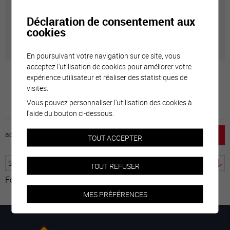
Trouver un numéro de parcelle, un plan du registre
foncier, le tracé d’un chemin pédestre, une adresse?
Déclaration de consentement aux
Le système WebSig le permet, et bien plus encore.
cookies
En poursuivant votre navigation sur ce site, vous
acceptez l'utilisation de cookies pour améliorer votre
expérience utilisateur et réaliser des statistiques de
visites.
Vous pouvez personnaliser l'utilisation des cookies à
l'aide du bouton ci-dessous.
accueil
horaire
emploi
mentions légales
TOUT ACCEPTER
TOUT REFUSER
Fourni par
Traduction
MES PRÉFÉRENCES