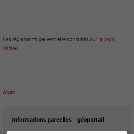
Les règlements peuvent être consultés sur la
page
dédiée
.
A voir
Informations parcelles - géoportail