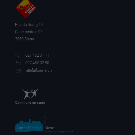
Rue du Bourg 14
Case postale 96
3960 Sierre
027 452 01 11
027 452 02 50
ville[a
t]sierre.ch