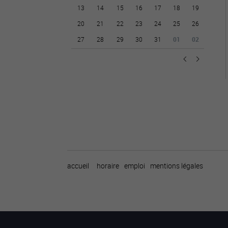
13
14
15
16
17
18
19
20
21
22
23
24
25
26
27
28
29
30
31
01
02
accueil
horaire
emploi
mentions légales