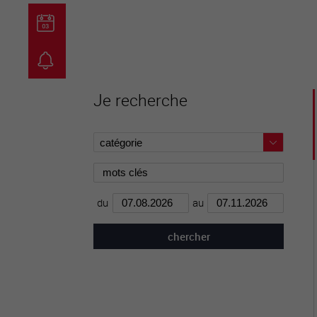
guichet virtuel
carte inter
Je recherche
du
au