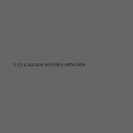
active
webcams
météo
Il n'y a aucune activité à cette date