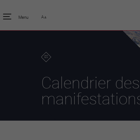
pratique
officiell
A
Menu
A
Habitants
Actualités
Enfants et écoliers
Emplois
Habitat et territoire
Organisation
communale
Mobilité
Autorités
Formation
Elections / vot
Propreté et déchets
Publications
Energie et
Calendrier des
environnement
Programme de
législature 20
Informations parcelles
manifestation
Stratégies
Guichet virtuel
Jumelage
Annuaire communal
Agglo Valais C
Carte interactive