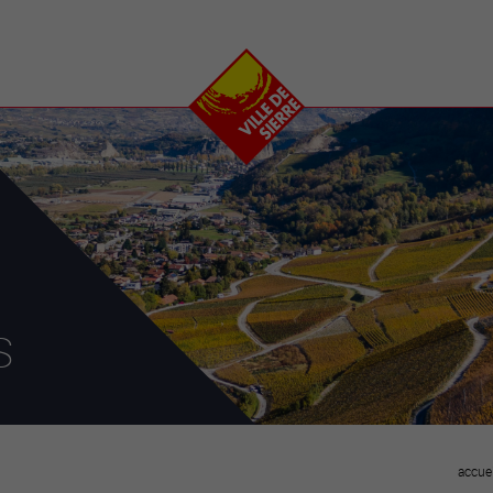
e
plaisirs
se transfor
Calendrier
Valais Arena et
Ecoquartier VIVA
Manifestations
Projets
Art et culture
Chantiers en ville
Sport et loisirs
Plan directeur du
Vins, gastronomie et
centre-ville
ation
séjours
Clubs et associations
Nature
25-2028
s
entral
accuei