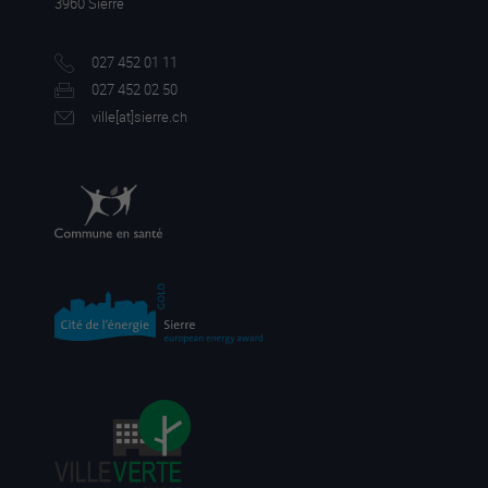
3960 Sierre
027 452 01 11
027 452 02 50
ville[a
t]sierre.ch