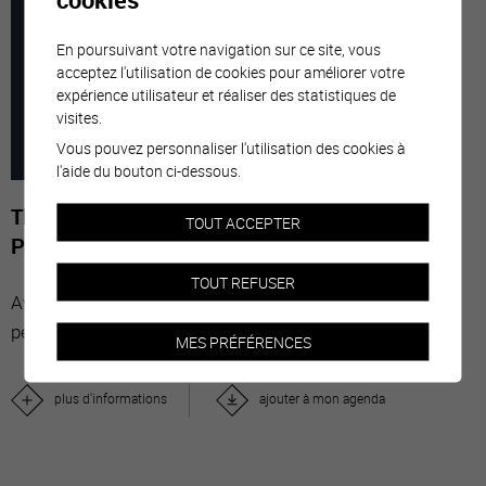
7
-
29
En poursuivant votre navigation sur ce site, vous
acceptez l'utilisation de cookies pour améliorer votre
expérience utilisateur et réaliser des statistiques de
MARS
NOVE
visites.
Vous pouvez personnaliser l'utilisation des cookies à
2026
l'aide du bouton ci-dessous.
The Stars' Share - Photographies de Gérard-
TOUT ACCEPTER
Philippe Mabillard
TOUT REFUSER
Avec “The Stars’ Share”, le vin valaisan réunit des
personnalités du monde entier.
MES PRÉFÉRENCES
plus d'informations
ajouter à mon agenda