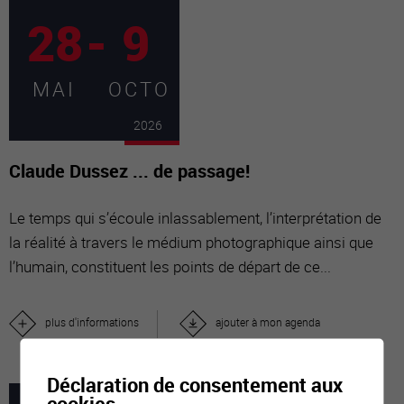
28
-
9
MAI
OCTO
2026
Claude Dussez ... de passage!
Le temps qui s’écoule inlassablement, l’interprétation de
la réalité à travers le médium photographique ainsi que
l’humain, constituent les points de départ de ce...
plus d'informations
ajouter à mon agenda
Déclaration de consentement aux
cookies