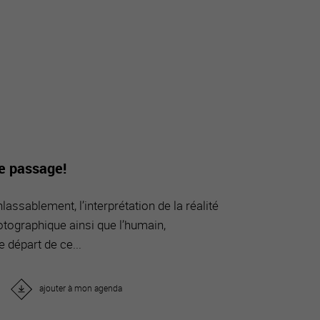
tourisme
de passage!
lassablement, l’interprétation de la réalité
tographique ainsi que l’humain,
e départ de ce...
ajouter à mon agenda