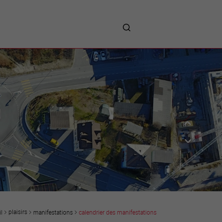
me
entreprises
Sites d’implantations
Prestations
Avantages
Unternehmen :
Willkommen!
Companies : Welcome!
Imprese : benvenute!
plaisirs
manifestations
calendrier des manifestations
l