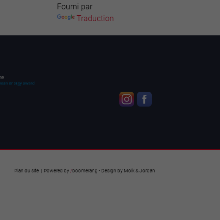
Fourni par
Traduction
Plan du site
| Powered by
/
boomerang
- Design by
Molk & Jordan