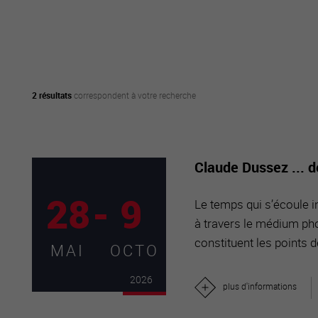
active
webcams
météo
2 résultats
correspondent à votre recherche
Claude Dussez ... 
28
-
9
Le temps qui s’écoule in
à travers le médium pho
constituent les points d
MAI
OCTO
2026
plus d'informations