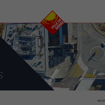
e
plaisirs
se transfor
Calendrier
Valais Arena et
Ecoquartier VIVA
Manifestations
Projets
Art et culture
Chantiers en ville
Sport et loisirs
Plan directeur du
Vins, gastronomie et
centre-ville
ation
séjours
Clubs et associations
Nature
25-2028
s
entral
accuei