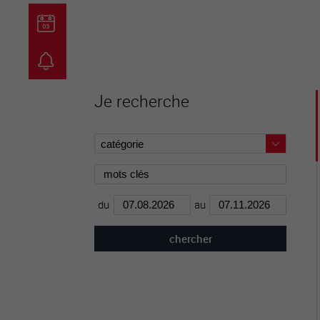
guichet virtuel
carte inter
Je recherche
du
au