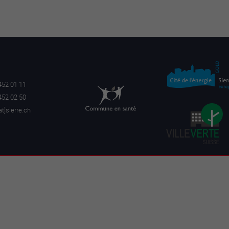
452 01 11
452 02 50
a
t]sierre.ch