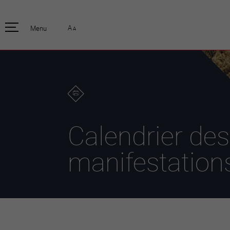
pratique
officiell
A
Menu
A
Habitants
Actualités
Enfants et écoliers
Emplois
Habitat et territoire
Organisation
communale
Mobilité
Autorités
Formation
Elections / vot
Propreté et déchets
Publications
Energie et
Calendrier des
environnement
Programme de
législature 20
Informations parcelles
manifestation
Stratégies
Guichet virtuel
Jumelage
Annuaire communal
Agglo Valais C
Carte interactive