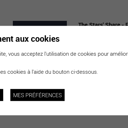
The Stars' Share - 
Mabillard
ment aux cookies
7
-
29
Avec “The Stars’ Share”,
te, vous acceptez l'utilisation de cookies pour améliore
monde entier.
MARS
NOVE
2026
des cookies à l'aide du bouton ci-dessous.
plus d'informations
R
MES PRÉFÉRENCES