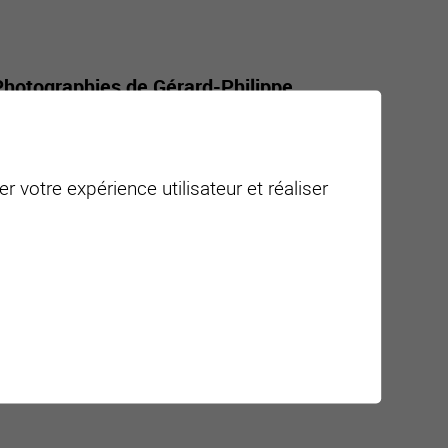
Photographies de Gérard-Philippe
 le vin valaisan réunit des personnalités du
r votre expérience utilisateur et réaliser
ajouter à mon agenda