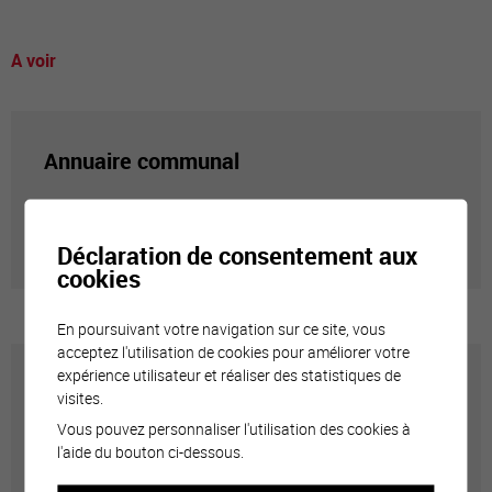
A voir
Annuaire communal
Adresses utiles en ville de Sierre
Déclaration de consentement aux
cookies
En poursuivant votre navigation sur ce site, vous
acceptez l'utilisation de cookies pour améliorer votre
expérience utilisateur et réaliser des statistiques de
Carte interactive
visites.
Vous pouvez personnaliser l'utilisation des cookies à
l'aide du bouton ci-dessous.
Géolocalisation de tous les points d'intérêt de la Ville
de Sierre.