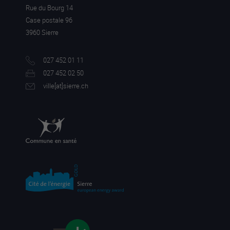
Rue du Bourg 14
Case postale 96
3960 Sierre
027 452 01 11
027 452 02 50
ville[a
t]sierre.ch