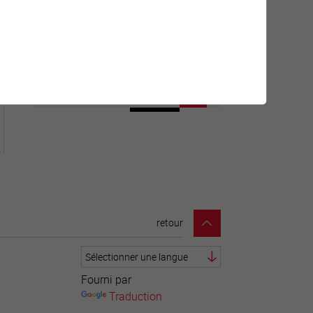
Géolocalisation de tous les
points d'intérêt de la Ville de
Sierre.
retour
Fourni par
Traduction