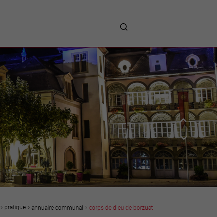
me
entreprises
Sites d’implantations
Prestations
Avantages
Unternehmen :
Willkommen!
Companies : Welcome!
Imprese : benvenute!
pratique
annuaire communal
corps de dieu de borzuat