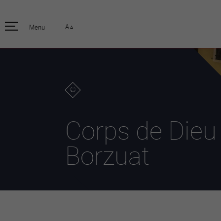
pratique
officiell
A
Menu
A
Habitants
Actualités
Enfants et écoliers
Emplois
Habitat et territoire
Organisation
communale
Mobilité
Autorités
Formation
Elections / vot
Propreté et déchets
Publications
Energie et
Corps de Dieu
environnement
Programme de
législature 20
Informations parcelles
Borzuat
Stratégies
Guichet virtuel
Jumelage
Annuaire communal
Agglo Valais C
Carte interactive