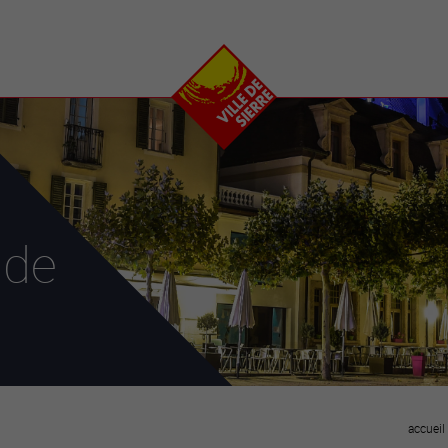
e
plaisirs
se transfor
Calendrier
Valais Arena et
Ecoquartier VIVA
Manifestations
Projets
Art et culture
Chantiers en ville
Sport et loisirs
Plan directeur du
Vins, gastronomie et
centre-ville
ation
séjours
Clubs et associations
 de
Nature
25-2028
entral
accueil