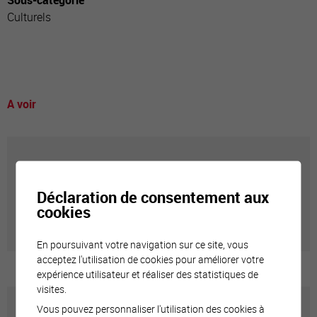
Sous-catégorie
Culturels
A voir
Annuaire communal
Déclaration de consentement aux
Adresses utiles en ville de Sierre
cookies
En poursuivant votre navigation sur ce site, vous
acceptez l'utilisation de cookies pour améliorer votre
expérience utilisateur et réaliser des statistiques de
visites.
Vous pouvez personnaliser l'utilisation des cookies à