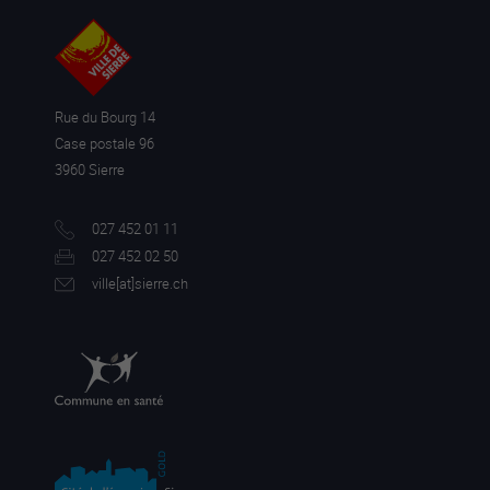
Rue du Bourg 14
Case postale 96
3960 Sierre
027 452 01 11
027 452 02 50
ville[a
t]sierre.ch