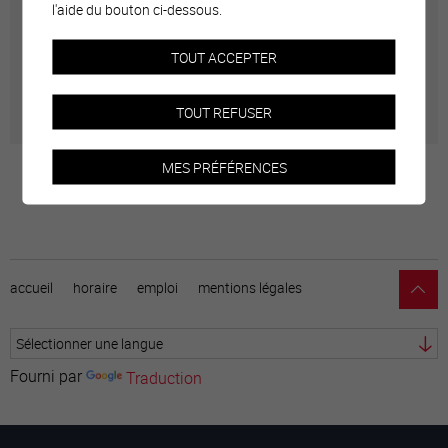
Carte interactive
l'aide du bouton ci-dessous.
Géolocalisation de tous les points d'intérêt de la Ville
TOUT ACCEPTER
de Sierre.
TOUT REFUSER
MES PRÉFÉRENCES
accueil
horaire
emploi
mentions légales
Fourni par
Traduction