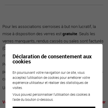
Pour les associations sierroises à but non lucratif, la
mise à disposition des verres est
gratuite
. Seuls les
verres manquants, rendus cassés ou sales sont facturés
(0.35 CHF le verre sale et 3 à 5 CHF le verre cassé ou
manquant selon le format).
Déclaration de consentement aux
cookies
Pour les autres organisateurs, une location de 0.20 CHF
par unité est demandée en plus des frais pour les verres
En poursuivant votre navigation sur ce site, vous
acceptez l'utilisation de cookies pour améliorer votre
cassés, manquants ou sales.
expérience utilisateur et réaliser des statistiques de
Une caution de 50 CHF cash est demandée.
visites.
Vous pouvez personnaliser l'utilisation des cookies à
l'aide du bouton ci-dessous.
Vous organisez une manifestation et vous souhaitez utiliser