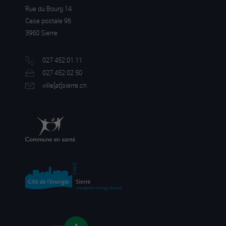
Rue du Bourg 14
Case postale 96
3960 Sierre
027 452 01 11
027 452 02 50
ville[a
t]sierre.ch