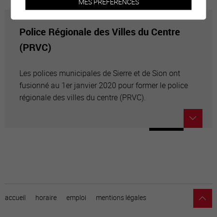
MES PRÉFÉRENCES
Police Régionale des Villes du Centre
(PRVC)
Les polices municipales de Sierre et de Sion ont
fusionné au 1er janvier 2020 pour former le police
régionale des villes du centre (PRVC).
accueil
horaire
emploi
mentions légales