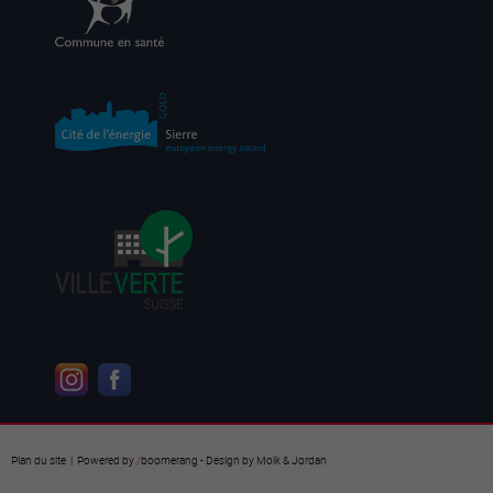
Plan du site
| Powered by
/
boomerang
- Design by
Molk & Jordan