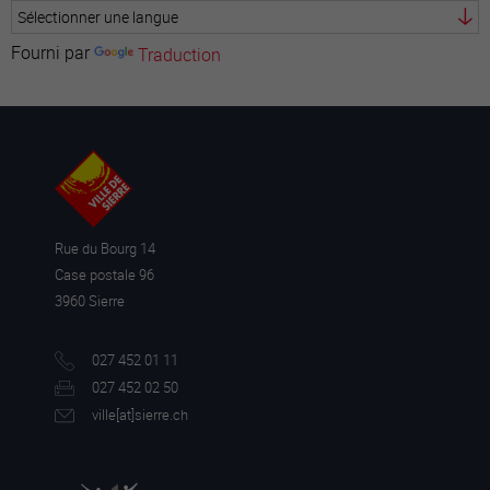
Fourni par
Traduction
Rue du Bourg 14
Case postale 96
3960 Sierre
027 452 01 11
027 452 02 50
ville[a
t]sierre.ch