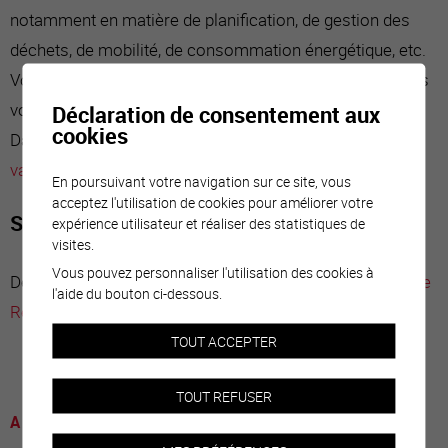
notamment en matière de planification, de gestion des
déchets, de mobilité, de consommation énergétique, etc.
Vous trouverez de l'aide pour intégrer ces éléments dans
votre manifestation sous le lien
manifestation-verte.ch
.
Déclaration de consentement aux
cookies
Dans ce cadre, la Ville de Sierre met
à disposition de la
vaisselle réutilisable
.
En poursuivant votre navigation sur ce site, vous
acceptez l'utilisation de cookies pour améliorer votre
Service communal à votre disposition
expérience utilisateur et réaliser des statistiques de
visites.
Vous pouvez personnaliser l'utilisation des cookies à
Des doutes? Des questions? Merci de contacter la
Police
l'aide du bouton ci-dessous.
Régionale des Villes du Centre
.
TOUT ACCEPTER
TOUT REFUSER
A voir