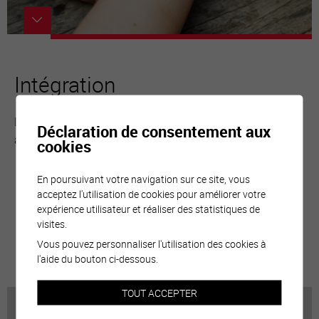
Intégration
Le Service d’intégration de la Ville pilote de nombreuses
Déclaration de consentement aux
actions pour favoriser le vivre...
cookies
En poursuivant votre navigation sur ce site, vous
acceptez l'utilisation de cookies pour améliorer votre
expérience utilisateur et réaliser des statistiques de
visites.
Vous pouvez personnaliser l'utilisation des cookies à
plus d'informations
l'aide du bouton ci-dessous.
TOUT ACCEPTER