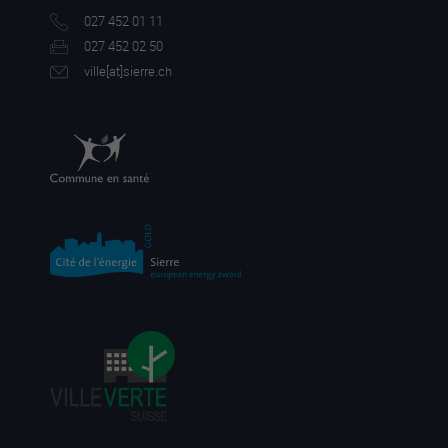
027 452 01 11
027 452 02 50
ville[a
t]sierre.ch