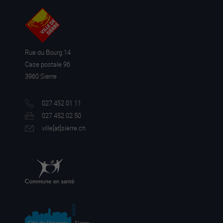
Rue du Bourg 14
Case postale 96
3960 Sierre
027 452 01 11
027 452 02 50
ville[a
t]sierre.ch