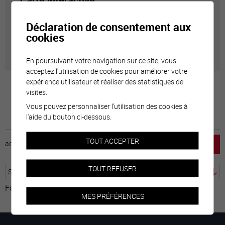
Carte interactive
Déclaration de consentement aux
Géolocalisation de tous les points d'intérêt de la Ville
cookies
de Sierre.
En poursuivant votre navigation sur ce site, vous
acceptez l'utilisation de cookies pour améliorer votre
expérience utilisateur et réaliser des statistiques de
visites.
Vous pouvez personnaliser l'utilisation des cookies à
l'aide du bouton ci-dessous.
TOUT ACCEPTER
accueil
horaire
emploi
mentions légales
TOUT REFUSER
Fourni par
Traduction
MES PRÉFÉRENCES