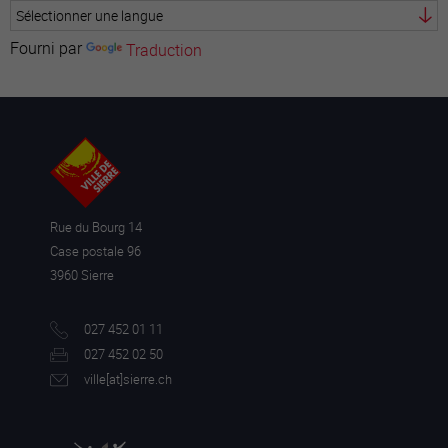
Fourni par
Traduction
Faites glisser pour activer le formulaire.
* Les champs marqués d'une étoiles sont obligatoires
Rue du Bourg 14
Case postale 96
3960 Sierre
027 452 01 11
027 452 02 50
ville[a
t]sierre.ch