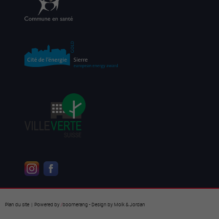
Plan du site
| Powered by
/
boomerang
- Design by
Molk & Jordan