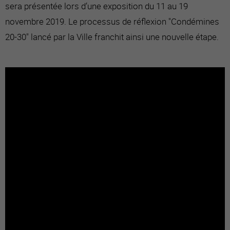
sera présentée lors d’une exposition du 11 au 19
novembre 2019. Le processus de réflexion "Condémines
20-30" lancé par la Ville franchit ainsi une nouvelle étape.