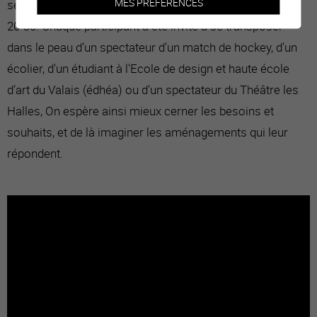
MES PRÉFÉRENCES
seconds ateliers participatifs liés au projet Condémines
20-30. Chaque participant a été invité à se transposer
dans le peau d’un spectateur d'un match de hockey, d'un
écolier, d'un étudiant à l'Ecole de design et haute école
d’art du Valais (édhéa) ou d'un spectateur du Théâtre les
Halles, On espère ainsi mieux cerner les besoins et
souhaits, et de là imaginer les aménagements qui leur
répondent.