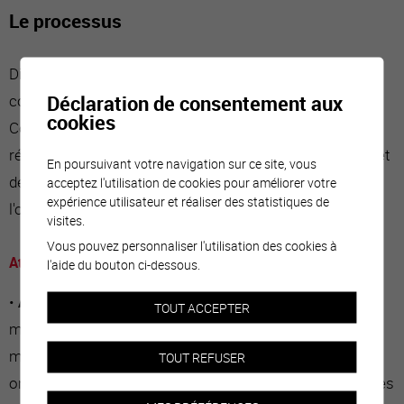
Le processus
Différents bureaux spécialisés, différents mais
Déclaration de consentement aux
complémentaires, travaillent au futur visage de
cookies
Condémines sous l'égide d'un comité de pilotage. La
réalisation se fera par étapes, en fonction des priorités et
En poursuivant votre navigation sur ce site, vous
des possibilités. Chaque projet, chaque secteur feront
acceptez l'utilisation de cookies pour améliorer votre
expérience utilisateur et réaliser des statistiques de
l'objet d'études détaillées.
visites.
Vous pouvez personnaliser l'utilisation des cookies à
Ateliers participatifs de 2019
l'aide du bouton ci-dessous.
•
Atelier en jeux de rôles, novembre 2019.
Quoi de
TOUT ACCEPTER
mieux pour cerner les besoins d’un quartier que de se
mettre à la place de ses futurs utilisateurs ? Les
TOUT REFUSER
organisateurs ont choisi la formule du jeu de rôle pour les