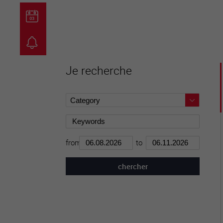
guichet virtuel
carte inter
Je recherche
from
to