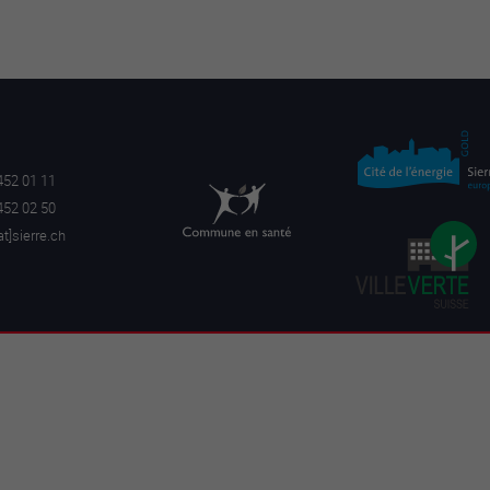
452 01 11
452 02 50
a
t]sierre.ch