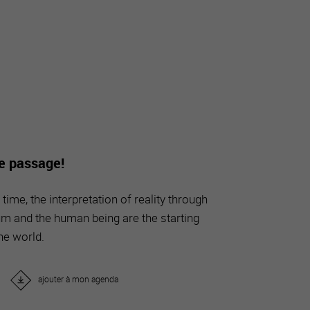
tourisme
de passage!
time, the interpretation of reality through
m and the human being are the starting
the world.
ajouter à mon agenda