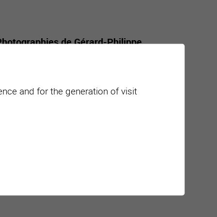
Photographies de Gérard-Philippe
 Valais wine brings together celebrities
nce and for the generation of visit
ajouter à mon agenda