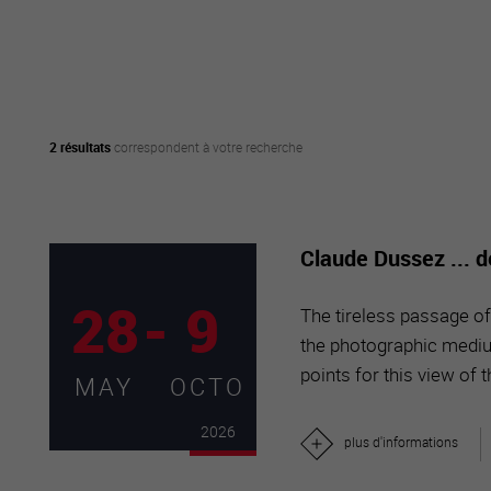
active
webcams
météo
2 résultats
correspondent à votre recherche
Claude Dussez ... 
28
-
9
The tireless passage of 
the photographic mediu
points for this view of 
MAY
OCTO
2026
plus d'informations