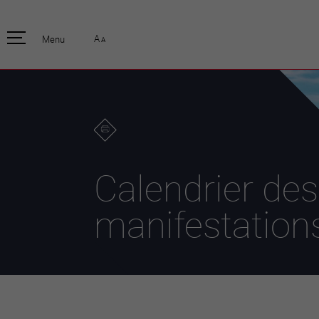
pratique
officiell
A
Menu
A
Habitants
Actualités
Enfants et écoliers
Emplois
Habitat et territoire
Organisation
communale
Mobilité
Autorités
Formation
Elections / vot
Propreté et déchets
Publications
Energie et
Calendrier des
environnement
Programme de
législature 20
Informations parcelles
manifestation
Stratégies
Guichet virtuel
Jumelage
Annuaire communal
Agglo Valais C
Carte interactive