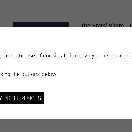
The Stars' Share - 
Mabillard
7
-
29
With "The Stars' Share",
gree to the use of cookies to improve your user experie
from all over the world.
MARC
NOVE
2026
sing the buttons below.
plus d'informations
Y PREFERENCES