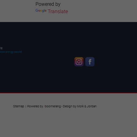
Powered by
Translate
Sitemap
| Powered by
/
boomerang
- Design by
Molk & Jordan