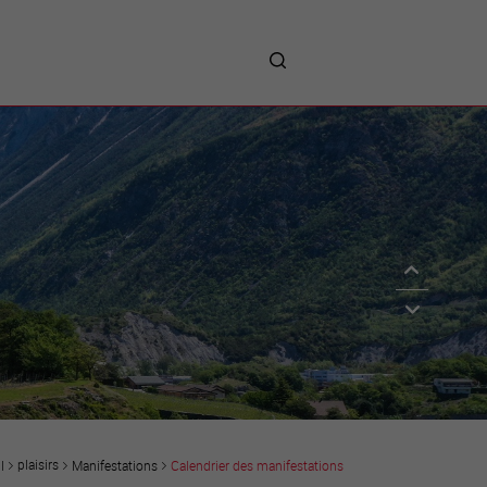
me
entreprises
Sites d’implantations
Prestations
Avantages
Unternehmen :
Willkommen!
Companies : Welcome!
Imprese : benvenute!
plaisirs
Manifestations
Calendrier des manifestations
l