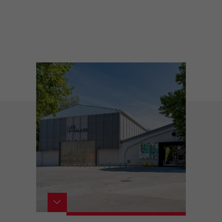
active
webcams
météo