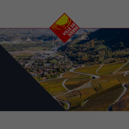
e
plaisirs
se transfor
Calendrier
Valais Arena et
Ecoquartier VIVA
Manifestations
Projets
Art et culture
Chantiers en ville
Sport et loisirs
Plan directeur du
Vins, gastronomie et
centre-ville
ation
séjours
Clubs et associations
e
Nature
25-2028
entral