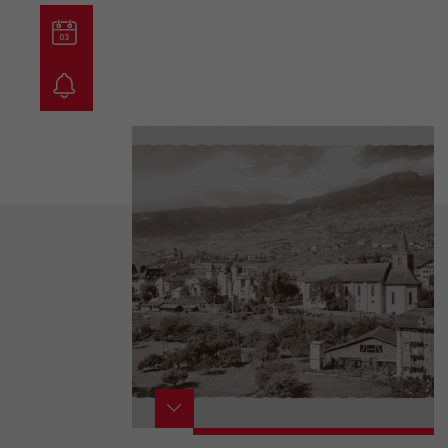
guichet virtuel
carte inter