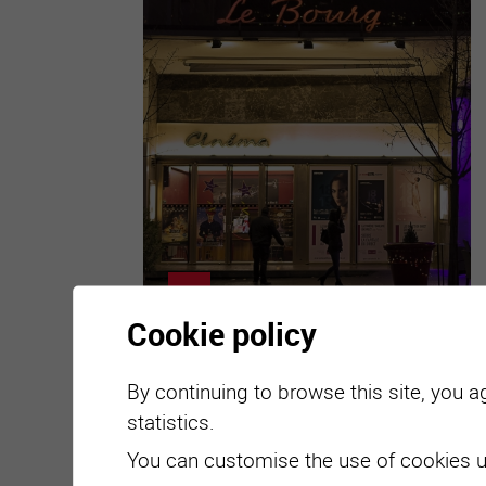
Cookie policy
Cinémas
By continuing to browse this site, you a
statistics.
Les deux salles de la ville proposent 3 à
You can customise the use of cookies u
4 nouveaux films par semaine (aussi en