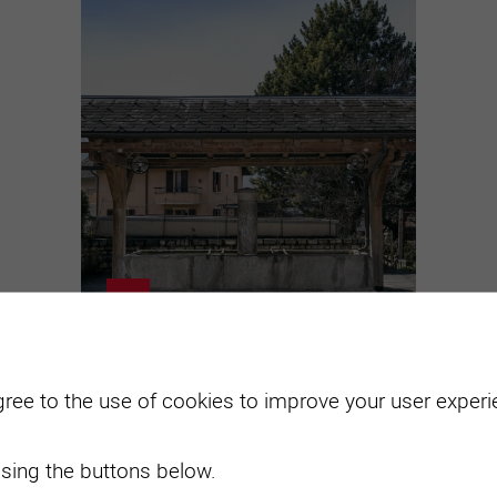
A la découverte des
gree to the use of cookies to improve your user experie
fontaines sierroises
sing the buttons below.