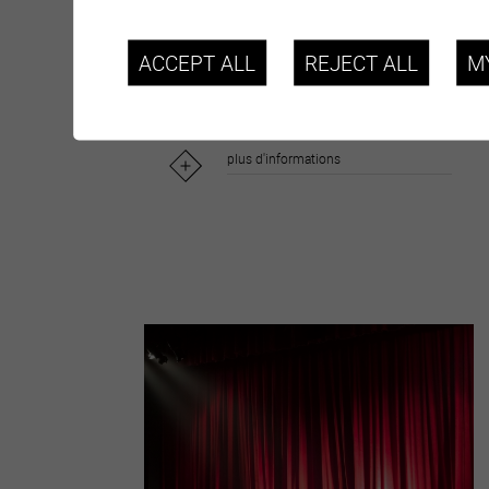
3D)....
ACCEPT ALL
REJECT ALL
M
plus d'informations