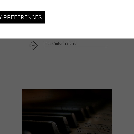
Certains disent que Sierre en possède
une «flopée», d’autres qu’il y en avait
Y PREFERENCES
une aux...
plus d'informations