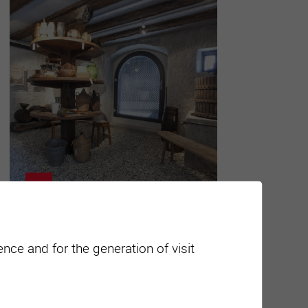
Galeries et musées
nce and for the generation of visit
Découvrir de l’art contemporain, plonger
dans la poésie de Rilke, apprécier de