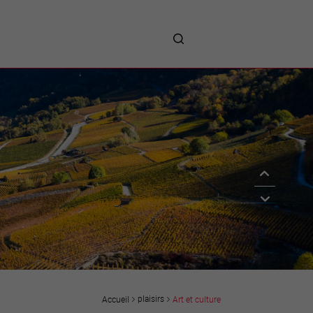
me
entreprises
Sites d’implantations
Prestations
Avantages
Unternehmen :
Willkommen!
Companies : Welcome!
Imprese : benvenute!
plaisirs
Art et culture
Accueil