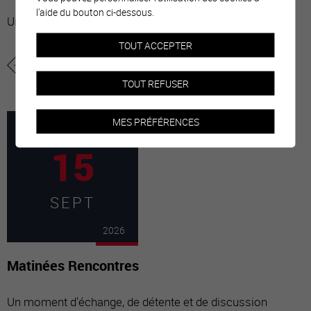
l'aide du bouton ci-dessous.
Un moment convivial pour converser
TOUT ACCEPTER
plus d'informations
ajouter à mon agenda
TOUT REFUSER
MES PRÉFÉRENCES
15
SEPT
2026
Matinées Rencontres
Un moment d'échange, de détente et de discussion