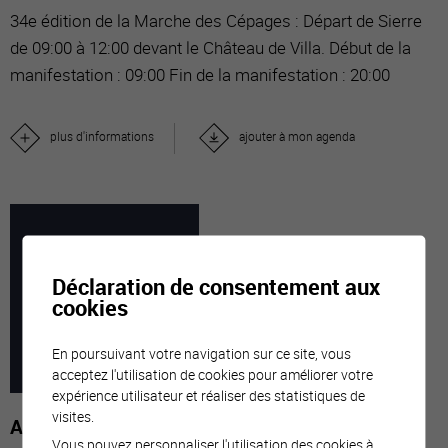
34e édition de la Marche des Cépages : Départ de Sierre
de 09:00 à 12:00 devant le Château de Villa. Début de la
manifestation : 09:00 Fin de la manifestation : 20:00
plus d'informations
ajouter à mon agenda
15
Déclaration de consentement aux
cookies
SEPT
En poursuivant votre navigation sur ce site, vous
acceptez l'utilisation de cookies pour améliorer votre
2026
expérience utilisateur et réaliser des statistiques de
visites.
Après-midis discussions
Vous pouvez personnaliser l'utilisation des cookies à