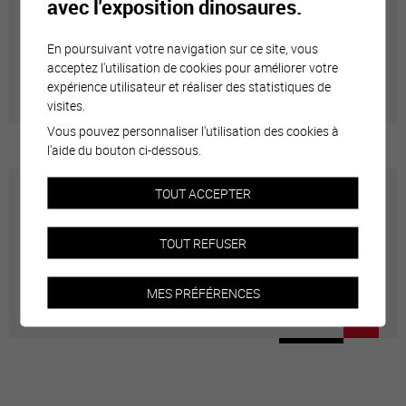
avec l'exposition dinosaures.
Annuaire communal
En poursuivant votre navigation sur ce site, vous
Adresses utiles en ville de Sierre
acceptez l'utilisation de cookies pour améliorer votre
expérience utilisateur et réaliser des statistiques de
visites.
Vous pouvez personnaliser l'utilisation des cookies à
l'aide du bouton ci-dessous.
TOUT ACCEPTER
Carte interactive
TOUT REFUSER
Géolocalisation de tous les points d'intérêt de la Ville
de Sierre.
MES PRÉFÉRENCES