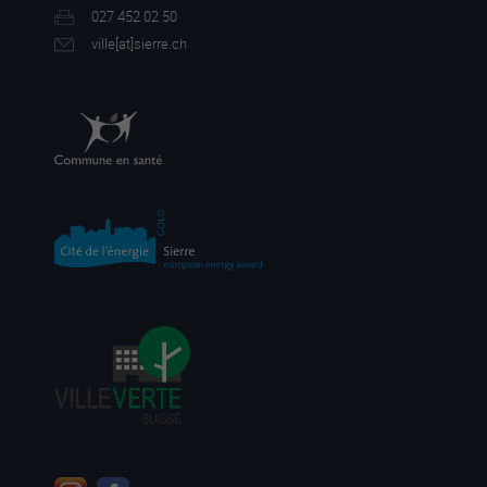
027 452 02 50
ville[a
t]sierre.ch