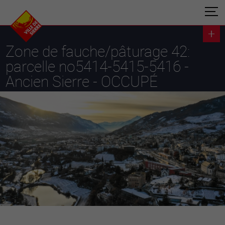
Zone de fauche/pâturage 42:
parcelle no5414-5415-5416 -
Ancien Sierre - OCCUPÉ