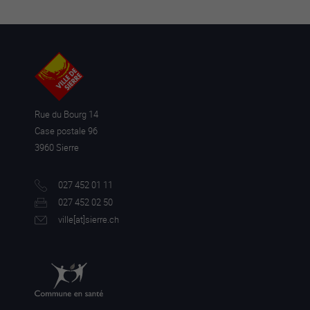
Rue du Bourg 14
Case postale 96
3960 Sierre
027 452 01 11
027 452 02 50
ville[a
t]sierre.ch