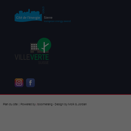
Plan du site
| Powered by
/
boomerang
- Design by
Molk & Jordan