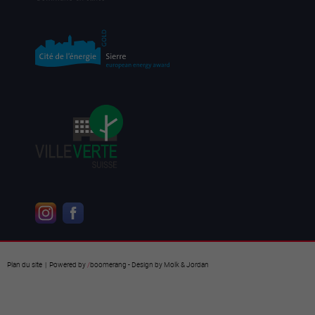
Plan du site
| Powered by
/
boomerang
- Design by
Molk & Jordan