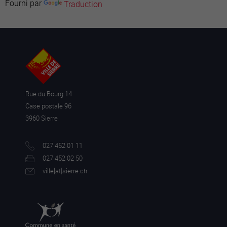
Fourni par
Traduction
Rue du Bourg 14
Case postale 96
3960 Sierre
027 452 01 11
027 452 02 50
ville[a
t]sierre.ch