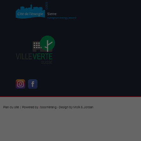
Plan du site
| Powered by
/
boomerang
- Design by
Molk & Jordan