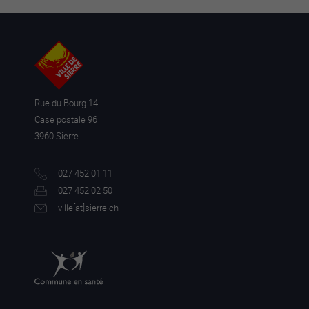
Rue du Bourg 14
Case postale 96
3960 Sierre
027 452 01 11
027 452 02 50
ville[a
t]sierre.ch