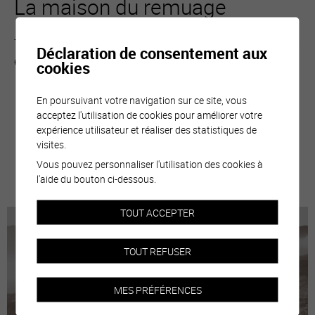
La maison du remuage
Témoin vivant de la transhumance entre le Val d’Anniviers
Déclaration de consentement aux
et la plaine, la maison du remuage...
cookies
En poursuivant votre navigation sur ce site, vous
acceptez l'utilisation de cookies pour améliorer votre
expérience utilisateur et réaliser des statistiques de
visites.
Vous pouvez personnaliser l'utilisation des cookies à
plus d'informations
l'aide du bouton ci-dessous.
TOUT ACCEPTER
TOUT REFUSER
MES PRÉFÉRENCES