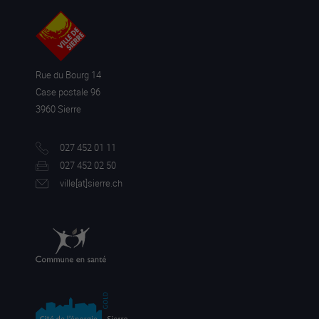
Rue du Bourg 14
Case postale 96
3960 Sierre
027 452 01 11
027 452 02 50
ville[a
t]sierre.ch