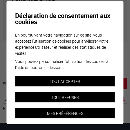
Carte interactive
Déclaration de consentement aux
Géolocalisation de tous les points d'intérêt de la Ville
cookies
de Sierre.
En poursuivant votre navigation sur ce site, vous
acceptez l'utilisation de cookies pour améliorer votre
expérience utilisateur et réaliser des statistiques de
visites.
Vous pouvez personnaliser l'utilisation des cookies à
l'aide du bouton ci-dessous.
TOUT ACCEPTER
accueil
horaire
emploi
mentions légales
TOUT REFUSER
Fourni par
Traduction
MES PRÉFÉRENCES