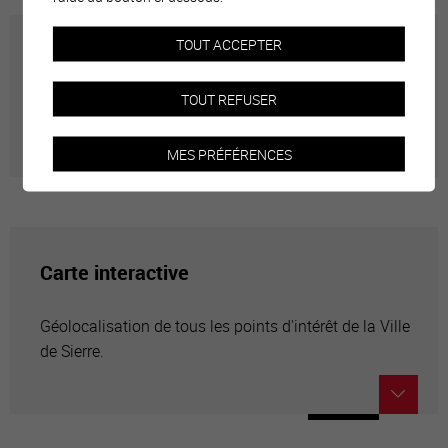
TOUT ACCEPTER
Annuaire communal
TOUT REFUSER
Adresses utiles en ville de Sierre
MES PRÉFÉRENCES
Carte interactive
Géolocalisation de tous les points d'intérêt de la Ville
de Sierre.