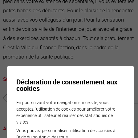
pied dans votre existence de sédentaire, il vous évitera les
petits bobos des débutants. Pour le plaisir de la rencontre
aussi, avec vos collègues d'un jour. Pour la sensation
enfin de voir sa ville de l'intérieur, de jouer avec elle grâce
à des exercices adaptés à chacun. Tout cela gratuitement.
C'est la Ville qui finance l'action, dans le cadre de la
promotion de la santé publique.
Sur ce même sujet
Déclaration de consentement aux
cookies
Site d'Urban Training
En poursuivant votre navigation sur ce site, vous
acceptez l'utilisation de cookies pour améliorer votre
expérience utilisateur et réaliser des statistiques de
visites.
A voir
Vous pouvez personnaliser l'utilisation des cookies à
l'aide du bouton ci-dessous.