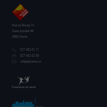
Rue du Bourg 14
Case postale 96
3960 Sierre
027 452 01 11
027 452 02 50
ville[a
t]sierre.ch