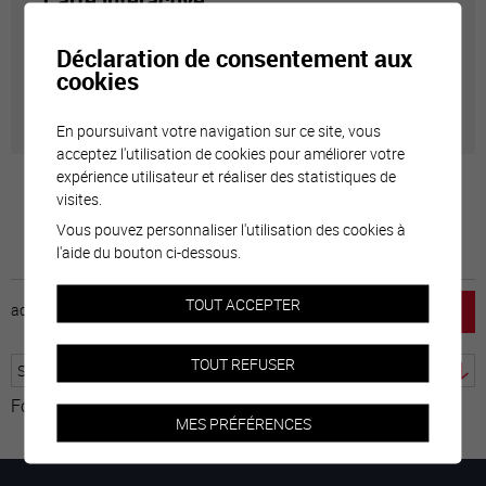
Carte interactive
Déclaration de consentement aux
Géolocalisation de tous les points d'intérêt de la Ville
cookies
de Sierre.
En poursuivant votre navigation sur ce site, vous
acceptez l'utilisation de cookies pour améliorer votre
expérience utilisateur et réaliser des statistiques de
visites.
Vous pouvez personnaliser l'utilisation des cookies à
l'aide du bouton ci-dessous.
TOUT ACCEPTER
accueil
horaire
emploi
mentions légales
TOUT REFUSER
Fourni par
Traduction
MES PRÉFÉRENCES