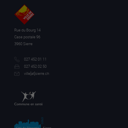
Rue du Bourg 14
Case postale 96
3960 Sierre
027 452 01 11
027 452 02 50
ville[a
t]sierre.ch