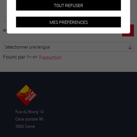
TOUT REFUSER
MES PRÉFÉRENCES
accueil
horaire
emploi
mentions légales
Fourni par
Traduction
Rue du Bourg 14
Case postale 96
3960 Sierre