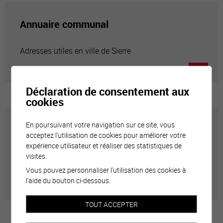
Annuaire communal
Adresses utiles en ville de Sierre
Déclaration de consentement aux
cookies
En poursuivant votre navigation sur ce site, vous
Carte interactive
acceptez l'utilisation de cookies pour améliorer votre
expérience utilisateur et réaliser des statistiques de
visites.
Géolocalisation de tous les points d'intérêt de la Ville
de Sierre.
Vous pouvez personnaliser l'utilisation des cookies à
l'aide du bouton ci-dessous.
TOUT ACCEPTER