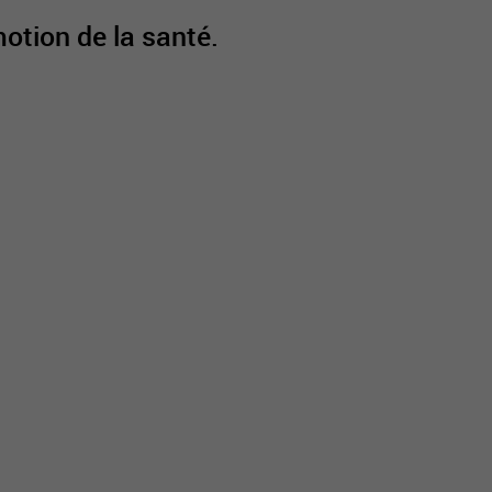
otion de la santé.
active
webcams
météo