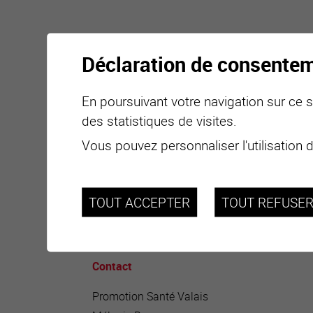
Déclaration de consente
En poursuivant votre navigation sur ce si
des statistiques de visites.
Ce service propose notamment de sensibiliser,
Vous pouvez personnaliser l'utilisation 
couverture vaccinale. Les infirmières visiten
dépistage et vaccination. Il offre également u
parents peuvent le solliciter en tout temps.
TOUT ACCEPTER
TOUT REFUSE
Contact
Promotion Santé Valais