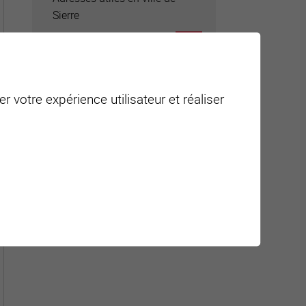
Sierre
r votre expérience utilisateur et réaliser
Carte interactive
Géolocalisation de tous les
points d'intérêt de la Ville de
Sierre.