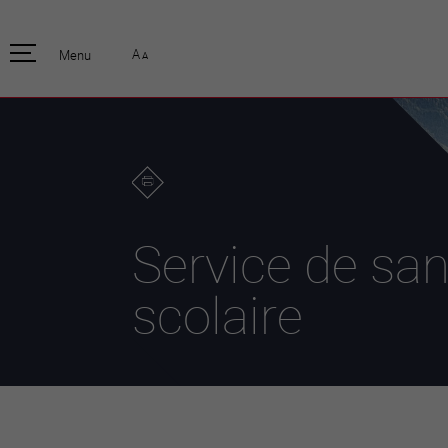
pratique
officiell
A
Menu
A
Habitants
Actualités
Enfants et écoliers
Emplois
Habitat et territoire
Organisation
communale
Mobilité
Autorités
Formation
Elections / vot
Propreté et déchets
Publications
Energie et
Service de san
environnement
Programme de
législature 20
Informations parcelles
scolaire
Stratégies
Guichet virtuel
Jumelage
Annuaire communal
Agglo Valais C
Carte interactive