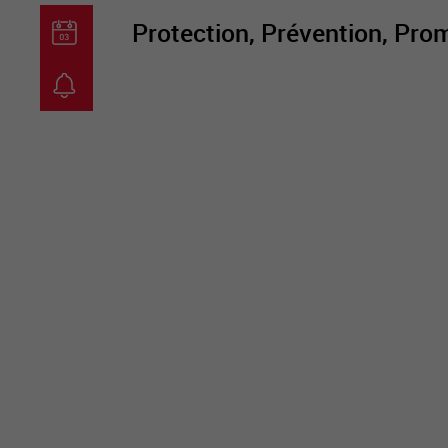
Protection, Prévention, Prom
guichet virtuel
carte inter