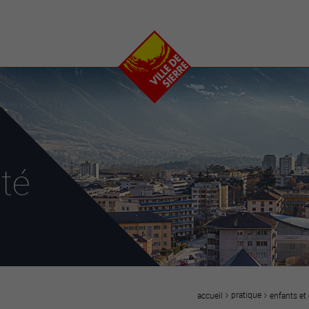
e
plaisirs
se transfor
Calendrier
Valais Arena et
Ecoquartier VIVA
Manifestations
Projets
Art et culture
Chantiers en ville
Sport et loisirs
Plan directeur du
Vins, gastronomie et
centre-ville
ation
séjours
Clubs et associations
té
Nature
25-2028
entral
pratique
enfants et 
accueil