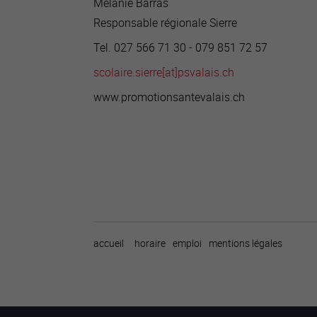
Mélanie Barras
Responsable régionale Sierre
Tel. 027 566 71 30 - 079 851 72 57
scolaire.sierre[a
t]psvalais.ch
www.promotionsantevalais.ch
accueil
horaire
emploi
mentions légales