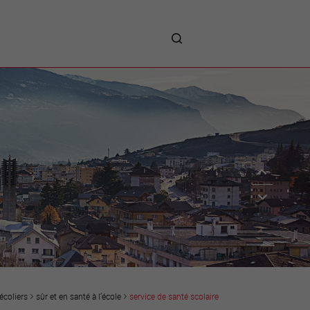
me
entreprises
Sites d’implantations
Prestations
Avantages
Unternehmen :
Willkommen!
Companies : Welcome!
Imprese : benvenute!
écoliers
sûr et en santé à l’école
service de santé scolaire