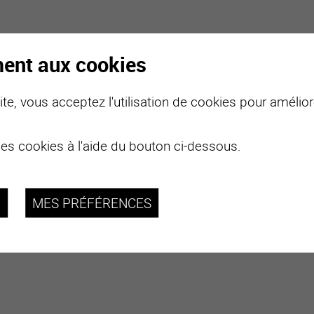
ment aux cookies
te, vous acceptez l'utilisation de cookies pour améliore
 de dépister certains troubles et de contrôler la
des cookies à l'aide du bouton ci-dessous.
t régulièrement les centres scolaires pour des missions de
n espace d’accueil pour les jeunes et leurs familles. Les
R
MES PRÉFÉRENCES