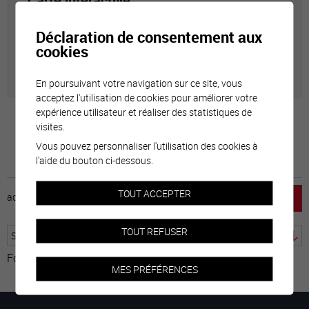
Carte interactive
Déclaration de consentement aux
Géolocalisation de tous les points d'intérêt de la Ville
cookies
de Sierre.
En poursuivant votre navigation sur ce site, vous
acceptez l'utilisation de cookies pour améliorer votre
expérience utilisateur et réaliser des statistiques de
visites.
Vous pouvez personnaliser l'utilisation des cookies à
l'aide du bouton ci-dessous.
TOUT ACCEPTER
accueil
horaire
emploi
mentions légales
TOUT REFUSER
Fourni par
Traduction
MES PRÉFÉRENCES