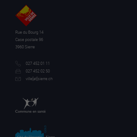
Rue du Bourg 14
Case postale 96
3960 Sierre
027 452 01 11
027 452 02 50
ville[a
t]sierre.ch