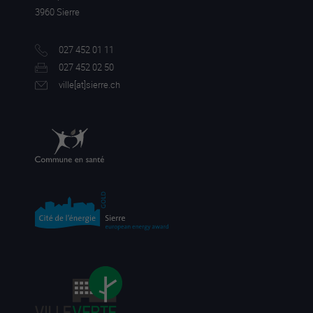
3960 Sierre
027 452 01 11
027 452 02 50
ville[a
t]sierre.ch