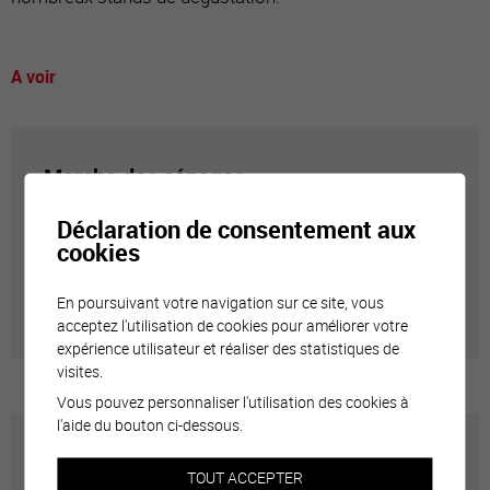
A voir
Marche des cépages
Déclaration de consentement aux
Des dégustations, des animations, des paysages...
cookies
La Marche se découvre piano, au rythme des pas et
des palais.
En poursuivant votre navigation sur ce site, vous
acceptez l'utilisation de cookies pour améliorer votre
expérience utilisateur et réaliser des statistiques de
visites.
Vous pouvez personnaliser l'utilisation des cookies à
l'aide du bouton ci-dessous.
Musée du Vin
TOUT ACCEPTER