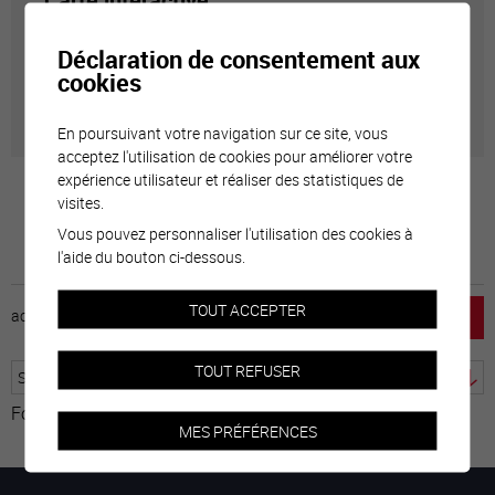
Carte interactive
Déclaration de consentement aux
Géolocalisation de tous les points d'intérêt de la Ville
cookies
de Sierre.
En poursuivant votre navigation sur ce site, vous
acceptez l'utilisation de cookies pour améliorer votre
expérience utilisateur et réaliser des statistiques de
visites.
Vous pouvez personnaliser l'utilisation des cookies à
l'aide du bouton ci-dessous.
TOUT ACCEPTER
accueil
horaire
emploi
mentions légales
TOUT REFUSER
Fourni par
Traduction
MES PRÉFÉRENCES