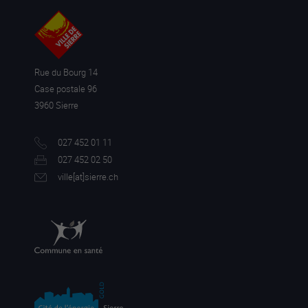
Rue du Bourg 14
Case postale 96
3960 Sierre
027 452 01 11
027 452 02 50
ville[a
t]sierre.ch