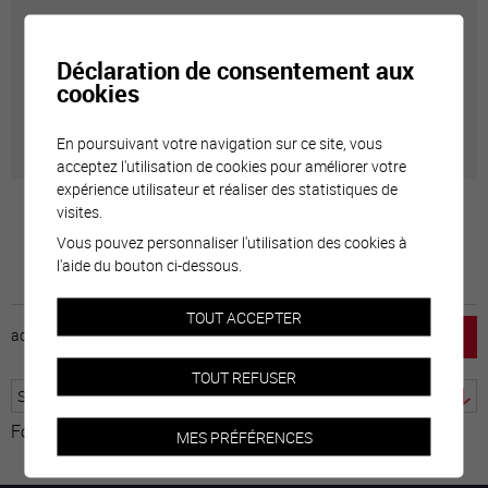
Carte interactive
Déclaration de consentement aux
Géolocalisation de tous les points d'intérêt de la Ville
cookies
de Sierre.
En poursuivant votre navigation sur ce site, vous
acceptez l'utilisation de cookies pour améliorer votre
expérience utilisateur et réaliser des statistiques de
visites.
Vous pouvez personnaliser l'utilisation des cookies à
l'aide du bouton ci-dessous.
TOUT ACCEPTER
accueil
horaire
emploi
mentions légales
TOUT REFUSER
Fourni par
Traduction
MES PRÉFÉRENCES