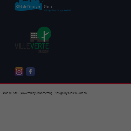
Plan du site
| Powered by
/
boomerang
- Design by
Molk & Jordan