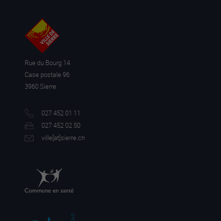
Rue du Bourg 14
Case postale 96
3960 Sierre
027 452 01 11
027 452 02 50
ville[a
t]sierre.ch