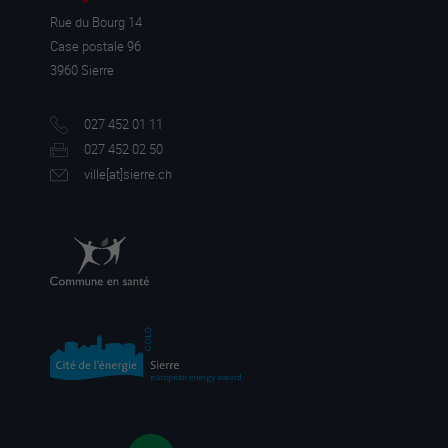
Rue du Bourg 14
Case postale 96
3960 Sierre
027 452 01 11
027 452 02 50
ville[a
t]sierre.ch