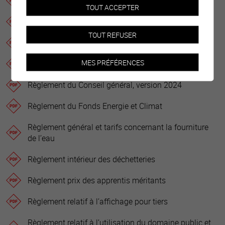
Règlement de construction et de zones (RCCZ)
TOUT ACCEPTER
Règlement de l’Association Sierre Grand Cru
TOUT REFUSER
Règlement de protection de l’environnement
MES PRÉFÉRENCES
Règlement des Bus Sierrois
Règlement du Conseil général, version 2024
Règlement du Fonds Energie et Climat
Règlement général et tarifs concernant la fourniture
de l’eau
Règlement intérieur des déchetteries
Règlement prix des apprentis méritants
Règlement relatif à l’affichage pour tiers
Règlement relatif à l’utilisation du domaine public et