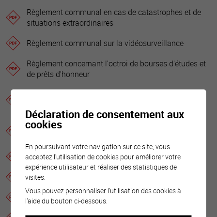
Règlement communal en cas de catastrophes et de
situations extraordinaires
Règlement communal sur la vidéosurveillance
Règlement concernant l'octroi de bourses d'études et
de prêts d'honneur
Règlement concernant la location et l'utilisation du
domaine public
Déclaration de consentement aux
cookies
Règlement concernant les prélèvements d’eau dans
les nappes phréatiques
En poursuivant votre navigation sur ce site, vous
Règlement d'utilisation de la Grande Salle
acceptez l'utilisation de cookies pour améliorer votre
expérience utilisateur et réaliser des statistiques de
Règlement d'utilisation de la salle Antoine
visites.
Vous pouvez personnaliser l'utilisation des cookies à
Règlement d'utilisation des abris de protection civile
l'aide du bouton ci-dessous.