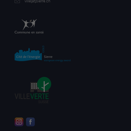
ville[a
t]sierre.ch