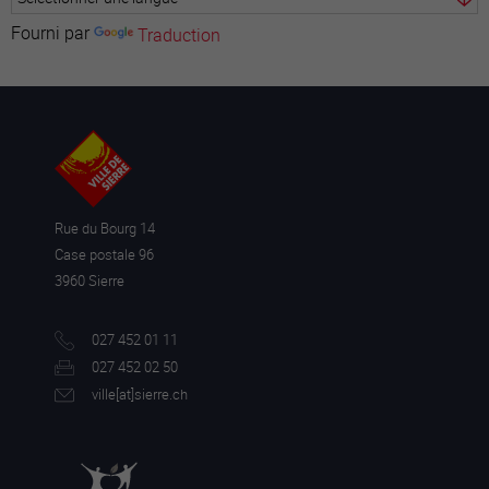
Fourni par
Traduction
Rue du Bourg 14
Case postale 96
3960 Sierre
027 452 01 11
027 452 02 50
ville[a
t]sierre.ch