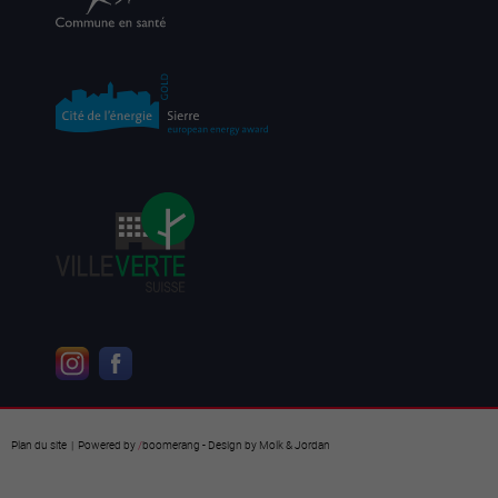
Plan du site
| Powered by
/
boomerang
- Design by
Molk & Jordan