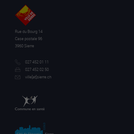
Rue du Bourg 14
Case postale 96
3960 Sierre
027 452 01 11
027 452 02 50
ville[a
t]sierre.ch