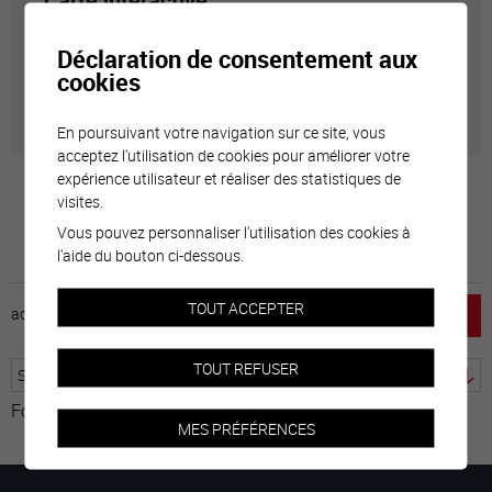
Carte interactive
Déclaration de consentement aux
Géolocalisation de tous les points d'intérêt de la Ville
cookies
de Sierre.
En poursuivant votre navigation sur ce site, vous
acceptez l'utilisation de cookies pour améliorer votre
expérience utilisateur et réaliser des statistiques de
visites.
Vous pouvez personnaliser l'utilisation des cookies à
l'aide du bouton ci-dessous.
TOUT ACCEPTER
accueil
horaire
emploi
mentions légales
TOUT REFUSER
Fourni par
Traduction
MES PRÉFÉRENCES