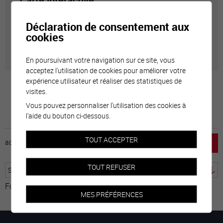
Carte interactive
Déclaration de consentement aux
Géolocalisation de tous les points d'intérêt de la Ville
cookies
de Sierre.
En poursuivant votre navigation sur ce site, vous
acceptez l'utilisation de cookies pour améliorer votre
expérience utilisateur et réaliser des statistiques de
visites.
Vous pouvez personnaliser l'utilisation des cookies à
l'aide du bouton ci-dessous.
TOUT ACCEPTER
accueil
horaire
emploi
mentions légales
TOUT REFUSER
Fourni par
Traduction
MES PRÉFÉRENCES