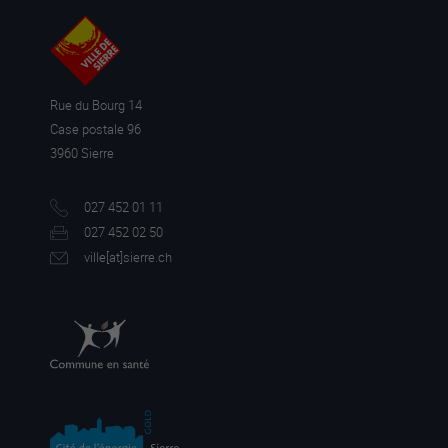
Rue du Bourg 14
Case postale 96
3960 Sierre
027 452 01 11
027 452 02 50
ville[a
t]sierre.ch