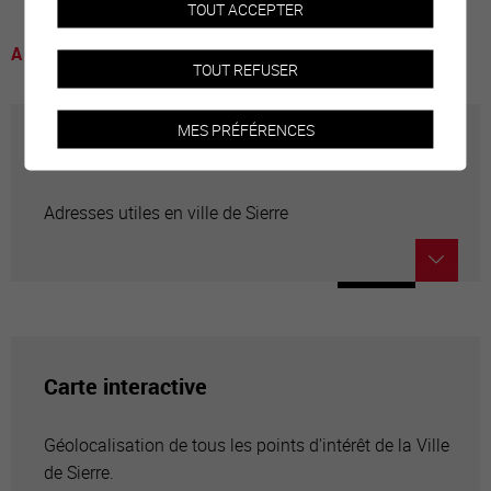
TOUT ACCEPTER
A voir
TOUT REFUSER
MES PRÉFÉRENCES
Annuaire communal
Adresses utiles en ville de Sierre
Carte interactive
Géolocalisation de tous les points d'intérêt de la Ville
de Sierre.