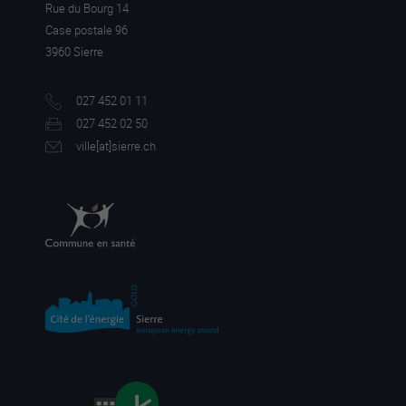
Rue du Bourg 14
Case postale 96
3960 Sierre
027 452 01 11
027 452 02 50
ville[a
t]sierre.ch