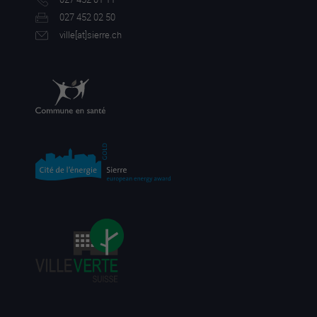
027 452 02 50
ville[a
t]sierre.ch