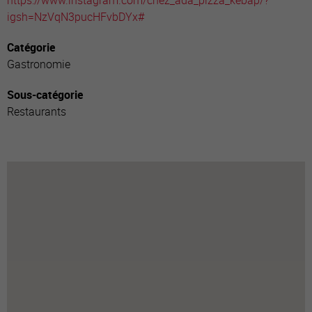
https://www.instagram.com/chez_ada_pizza_kebap/?
igsh=NzVqN3pucHFvbDYx#
Catégorie
Gastronomie
Sous-catégorie
Restaurants