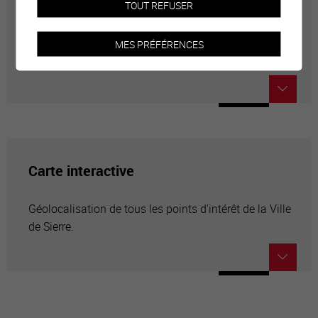
TOUT REFUSER
Annuaire communal
MES PRÉFÉRENCES
Adresses utiles en ville de Sierre
Carte interactive
Géolocalisation de tous les points d'intérêt de la Ville
de Sierre.