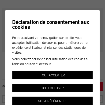
Carte interactive
Déclaration de consentement aux
cookies
Géolocalisation de tous les points d'intérêt de la Ville
de Sierre.
En poursuivant votre navigation sur ce site, vous
acceptez l'utilisation de cookies pour améliorer votre
expérience utilisateur et réaliser des statistiques de
visites.
Vous pouvez personnaliser l'utilisation des cookies à
l'aide du bouton ci-dessous.
TOUT ACCEPTER
accueil
horaire
emploi
mentions légales
TOUT REFUSER
MES PRÉFÉRENCES