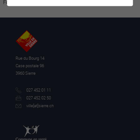
Fourni par
Traduction
Rue du Bourg 14
Case postale 96
3960 Sierre
027 452 01 11
027 452 02 50
ville[a
t]sierre.ch