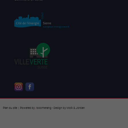
Plan du site
| Powered by
/
boomerang
- Design by
Molk & Jordan