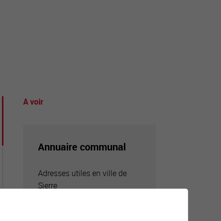
tourisme
A voir
Annuaire communal
Adresses utiles en ville de
Sierre