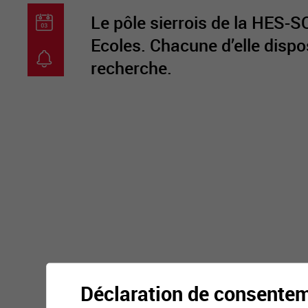
Le pôle sierrois de la HES-
Ecoles. Chacune d’elle dispos
recherche.
guichet virtuel
carte inter
Déclaration de consente