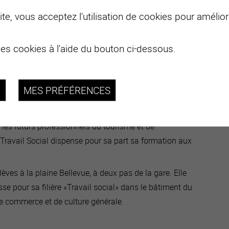
te, vous acceptez l'utilisation de cookies pour améliore
des cookies à l'aide du bouton ci-dessous.
R
MES PRÉFÉRENCES
les futurs professionnels du tourisme et de
 Travail Social dispense pour sa part sa formation aux
èves à la plaine Bellevue, à deux pas de la gare. Elle
se pour sa filière «Travail social» dans le bâtiment du
e commerce et de culture générale.