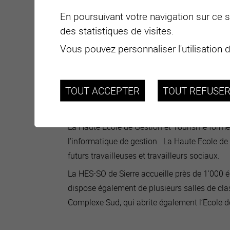
En poursuivant votre navigation sur ce si
des statistiques de visites.
Vous pouvez personnaliser l'utilisation 
TOUT ACCEPTER
TOUT REFUSE
La Haute Ecole de Gestion et Tourisme forme 
l’informatique de gestion. La Haute Ecole de
futurs travailleuses et travailleurs sociaux.
La HES-SO de Sierre accueille près de 1'000 él
dispose également de plusieurs salles de clas
Complexe Sud, qui abrite également l’Ecole d