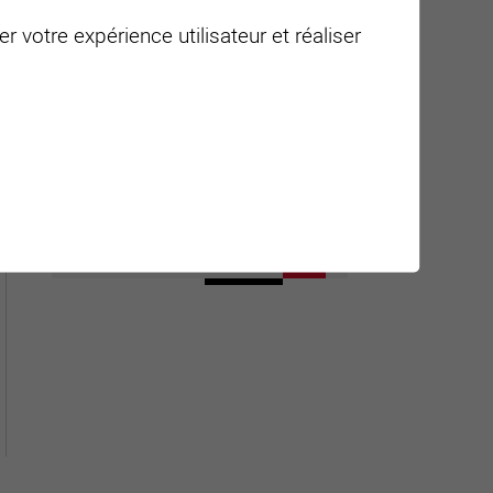
r votre expérience utilisateur et réaliser
Carte interactive
Géolocalisation de tous les
points d'intérêt de la Ville de
Sierre.