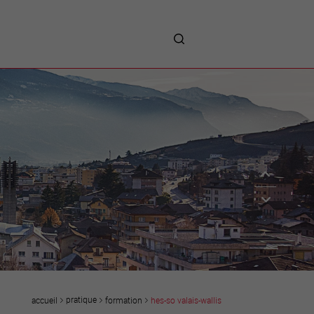
me
entreprises
Sites d’implantations
Prestations
Avantages
Unternehmen :
Willkommen!
Companies : Welcome!
Imprese : benvenute!
pratique
formation
hes-so valais-wallis
accueil