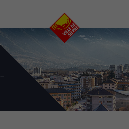
e
plaisirs
se transfor
Calendrier
Valais Arena et
Ecoquartier VIVA
Manifestations
Projets
Art et culture
Chantiers en ville
Sport et loisirs
Plan directeur du
Vins, gastronomie et
centre-ville
ation
séjours
Clubs et associations
-
Nature
25-2028
entral