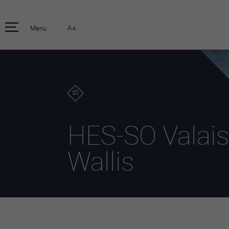
pratique
officiell
A
Menu
A
Habitants
Actualités
Enfants et écoliers
Emplois
Habitat et territoire
Organisation
communale
Mobilité
Autorités
Formation
Elections / vot
Propreté et déchets
Publications
Energie et
HES-SO Valais
environnement
Programme de
législature 20
Informations parcelles
Wallis
Stratégies
Guichet virtuel
Jumelage
Annuaire communal
Agglo Valais C
Carte interactive