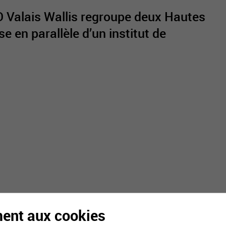
SO Valais Wallis regroupe deux Hautes
e en parallèle d’un institut de
active
webcams
météo
ment aux cookies