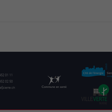
452 01 11
452 02 50
a
t]sierre.ch