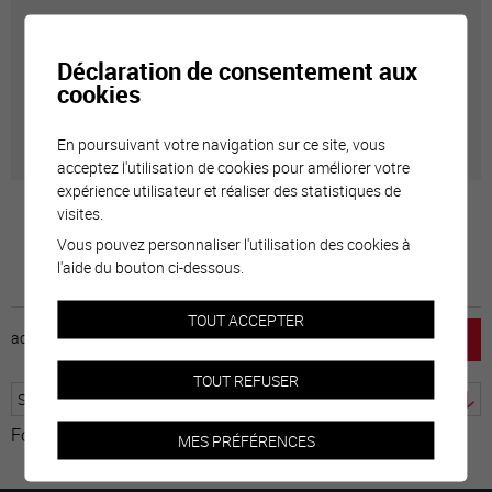
Carte interactive
Déclaration de consentement aux
Géolocalisation de tous les points d'intérêt de la Ville
cookies
de Sierre.
En poursuivant votre navigation sur ce site, vous
acceptez l'utilisation de cookies pour améliorer votre
expérience utilisateur et réaliser des statistiques de
visites.
Vous pouvez personnaliser l'utilisation des cookies à
l'aide du bouton ci-dessous.
TOUT ACCEPTER
accueil
horaire
emploi
mentions légales
TOUT REFUSER
Fourni par
Traduction
MES PRÉFÉRENCES