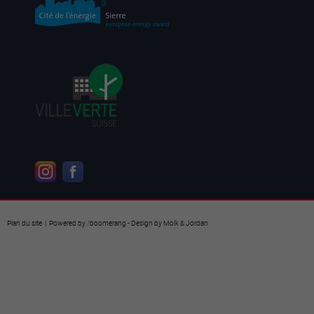
Plan du site
| Powered by
/
boomerang
- Design by
Molk & Jordan