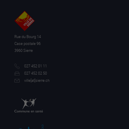
Rue du Bourg 14
Case postale 96
3960 Sierre
027 452 01 11
027 452 02 50
ville[a
t]sierre.ch